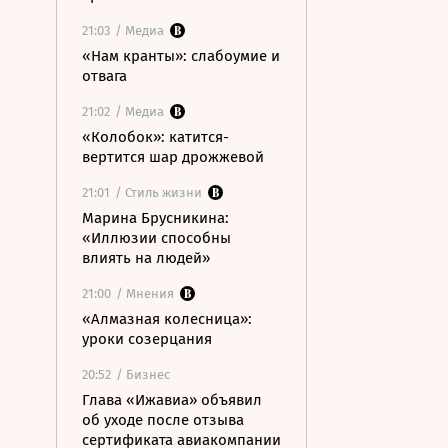
21:03
/ Медиа
«Нам кранты»: слабоумие и
отвага
21:02
/ Медиа
«Колобок»: катится-
вертится шар дрожжевой
21:01
/ Стиль жизни
Марина Брусникина:
«Иллюзии способны
влиять на людей»
21:00
/ Мнения
«Алмазная колесница»:
уроки созерцания
20:52
/ Бизнес
Глава «Ижавиа» объявил
об уходе после отзыва
сертификата авиакомпании