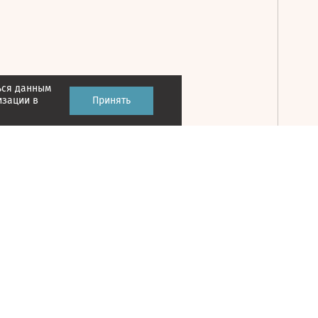
ься данным
Принять
изации в