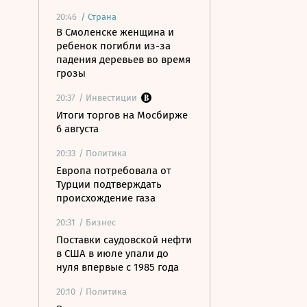
20:46
/
Страна
В Смоленске женщина и
ребенок погибли из-за
падения деревьев во время
грозы
20:37
/ Инвестиции
Итоги торгов на Мосбирже
6 августа
20:33
/ Политика
Европа потребовала от
Турции подтверждать
происхождение газа
20:31
/ Бизнес
Поставки саудовской нефти
в США в июле упали до
нуля впервые с 1985 года
20:10
/ Политика