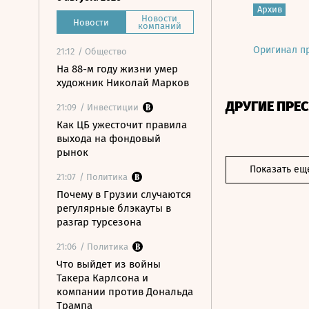
Архив
Новости
Новости
компаний
Оригинал п
21:12
/ Общество
На 88-м году жизни умер
художник Николай Марков
ДРУГИЕ ПРЕ
21:09
/ Инвестиции
Как ЦБ ужесточит правила
выхода на фондовый
рынок
Показать ещ
21:07
/ Политика
Почему в Грузии случаются
регулярные блэкауты в
разгар турсезона
21:06
/ Политика
Что выйдет из войны
Такера Карлсона и
компании против Дональда
Трампа