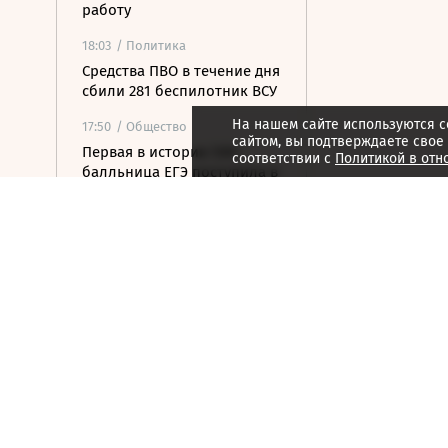
работу
18:03
/ Политика
Средства ПВО в течение дня
сбили 281 беспилотник ВСУ
На нашем сайте используются c
17:50
/ Общество
сайтом, вы подтверждаете свое
Первая в истории 500-
соответствии с
Политикой в отн
балльница ЕГЭ поступила в
МФТИ
17:33
/ Политика
Зеленский впервые с
начала конфликта с
Россией посетит Сербию
17:22
/ Бизнес
Путин подписал указ о
выводе «Шереметьево» из
списка стратегических
предприятий