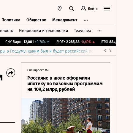
Войти
Политика
Общество
Менеджмент
нность
Инновации и технологии
Техуспех
ть
Политика
Общество
Менеджмент
CNY Бирж.
12,081
+0,76%
↑
IMOEX
2 285,88
-0,69%
↓
RTSI
884,56
-1,27%
↓
ры в Госдуму: каким был и будет российский парламент
Война н
Спецпроект 16+
и
Россияне в июле оформили
ипотеку по базовым программам
на 109,2 млрд рублей