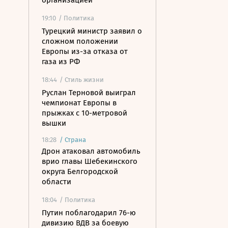
организацией
19:10
/ Политика
Турецкий министр заявил о
сложном положении
Европы из-за отказа от
газа из РФ
18:44
/ Стиль жизни
Руслан Терновой выиграл
чемпионат Европы в
прыжках с 10-метровой
вышки
18:28
/
Страна
Дрон атаковал автомобиль
врио главы Шебекинского
округа Белгородской
области
18:04
/ Политика
Путин поблагодарил 76-ю
дивизию ВДВ за боевую