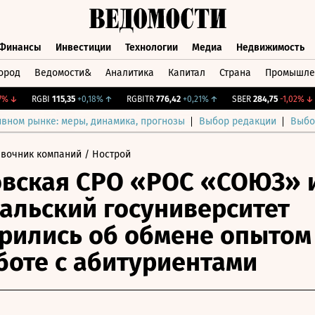
Финансы
Инвестиции
Технологии
Медиа
Недвижимость
ород
Ведомости&
Аналитика
Капитал
Страна
Промышле
а
Финансы
Инвестиции
Технологии
Медиа
Недвижимос
↓
RGBI
115,35
+0,18%
↑
RGBITR
776,42
+0,21%
↑
SBER
284,75
-1,02%
↓
ивном рынке: меры, динамика, прогнозы
Выбор редакции
Выбо
авочник компаний
/ Нострой
вская СРО «РОС «СОЮЗ» 
альский госуниверситет
рились об обмене опытом
боте с абитуриентами