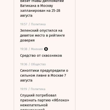
Визит главы дипломатии
Ватикана в Москву
запланирован на 25-28
августа
19:57
/ Политика
Зеленский опустился на
девятое место в рейтинге
доверия
19:38
/ Мнения
Средство от сквозняков
19:36
/ Общество
Синоптики предупредили о
сильном ливне в Москве 7
августа
19:19
/ Политика
Слуцкий потребовал
признать партию «Яблоко»
нежелательной