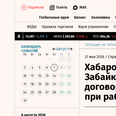
Подписка
Газета
MAX
Глобальные идеи
Бизнес
Экономика
ВЕДЫ
Правила торговли
Идеи управления
Г
Глобальные идеи
Бизнес
Экономик
CNY Бирж.
12,081
+0,76%
↑
IMOEX
2 285,88
-0,69%
↓
RTSI
884,56
-1,27%
Ситуация на топл
КАЛЕНДАРЬ
Август
СОБЫТИЙ
Пн
Вт
Ср
Чт
Пт
Сб
Вс
21 мая 2026
/ Спр
1
2
Хабаро
3
4
5
6
7
8
9
Забайк
10
11
12
13
14
15
16
догово
17
18
19
20
21
22
23
24
25
26
27
28
29
30
при ра
31
6 августа 2026