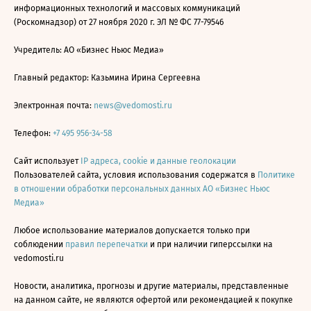
информационных технологий и массовых коммуникаций
(Роскомнадзор) от 27 ноября 2020 г. ЭЛ № ФС 77-79546
Учредитель: АО «Бизнес Ньюс Медиа»
Главный редактор: Казьмина Ирина Сергеевна
Электронная почта:
news@vedomosti.ru
Телефон:
+7 495 956-34-58
Сайт использует
IP адреса, cookie и данные геолокации
Пользователей сайта, условия использования содержатся в
Политике
в отношении обработки персональных данных АО «Бизнес Ньюс
Медиа»
Любое использование материалов допускается только при
соблюдении
правил перепечатки
и при наличии гиперссылки на
vedomosti.ru
Новости, аналитика, прогнозы и другие материалы, представленные
на данном сайте, не являются офертой или рекомендацией к покупке