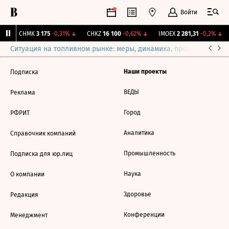
Войти
↑
CHMK
3 175
-0,31%
↓
CHKZ
16 100
-0,62%
↓
IMOEX
2 281,31
-0,2%
↓
Ситуация на топливном рынке: меры, динамика, прогнозы
Выб
Наши проекты
Подписка
ВЕДЫ
Реклама
Город
РФРИТ
Аналитика
Справочник компаний
Промышленность
Подписка для юр.лиц
Наука
О компании
Здоровье
Редакция
Конференции
Менеджмент