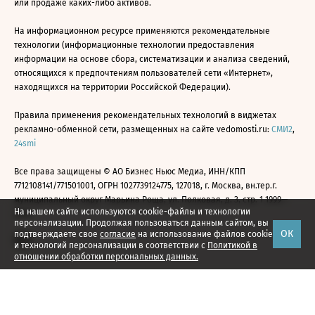
или продаже каких-либо активов.
На информационном ресурсе применяются рекомендательные
технологии (информационные технологии предоставления
информации на основе сбора, систематизации и анализа сведений,
относящихся к предпочтениям пользователей сети «Интернет»,
находящихся на территории Российской Федерации).
Правила применения рекомендательных технологий в виджетах
рекламно-обменной сети, размещенных на сайте vedomosti.ru:
СМИ2
,
24smi
Все права защищены © АО Бизнес Ньюс Медиа, ИНН/КПП
7712108141/771501001, ОГРН 1027739124775, 127018, г. Москва, вн.тер.г.
муниципальный округ Марьина Роща, ул. Полковая, д. 3, стр. 1 1999—
На нашем сайте используются cookie-файлы и технологии
2026
персонализации. Продолжая пользоваться данным сайтом, вы
ОК
подтверждаете свое
согласие
на использование файлов cookie
и технологий персонализации в соответствии с
Политикой в
отношении обработки персональных данных.