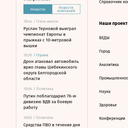
Справочник ко
Новости
Новости
компаний
18:44
/ Стиль жизни
Наши проек
Руслан Терновой выиграл
чемпионат Европы в
ВЕДЫ
прыжках с 10-метровой
вышки
Город
18:28
/
Страна
Дрон атаковал автомобиль
Аналитика
врио главы Шебекинского
округа Белгородской
Промышленнос
области
18:04
/ Политика
Наука
Путин поблагодарил 76-ю
дивизию ВДВ за боевую
Здоровье
работу
18:03
/ Политика
Конференции
Средства ПВО в течение дня