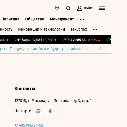
Войти
Политика
Общество
Менеджмент
нность
Инновации и технологии
Техуспех
ть
Политика
Общество
Менеджмент
4%
↑
CNY Бирж.
12,081
+0,76%
↑
IMOEX
2 285,88
-0,69%
↓
RTSI
884,56
-1
ры в Госдуму: каким был и будет российский парламент
Война н
Контакты
127018, г. Москва, ул. Полковая, д. 3, стр. 1
На карте
+7 495 956-34-58