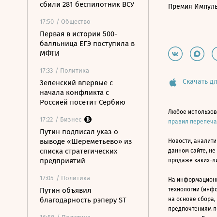
сбили 281 беспилотник ВСУ
Премия Импул
17:50
/ Общество
Первая в истории 500-
балльница ЕГЭ поступила в
МФТИ
17:33
/ Политика
Скачать дл
Зеленский впервые с
начала конфликта с
Россией посетит Сербию
Любое использов
17:22
/ Бизнес
правил перепеч
Путин подписал указ о
выводе «Шереметьево» из
Новости, аналити
списка стратегических
данном сайте, не
предприятий
продаже каких-л
17:05
/ Политика
На информацион
Путин объявил
технологии (инф
благодарность рэперу ST
на основе сбора,
предпочтениям п