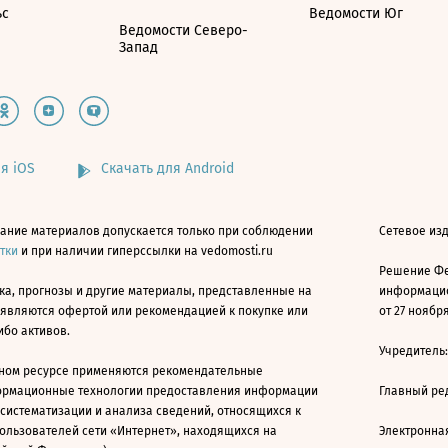
ьс
Ведомости Юг
Ведомости Северо-
Запад
я iOS
Скачать для Android
ание материалов допускается только при соблюдении
Сетевое изд
атки
и при наличии гиперссылки на vedomosti.ru
Решение Фе
ка, прогнозы и другие материалы, представленные на
информацио
 являются офертой или рекомендацией к покупке или
от 27 ноября
ибо активов.
Учредитель
ном ресурсе применяются рекомендательные
ормационные технологии предоставления информации
Главный ре
 систематизации и анализа сведений, относящихся к
ользователей сети «Интернет», находящихся на
Электронна