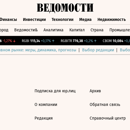
Финансы
Инвестиции
Технологии
Медиа
Недвижимость
ород
Ведомости&
Аналитика
Капитал
Страна
Промышле
а
Финансы
Инвестиции
Технологии
Медиа
Недвижимос
-1,27%
↓
RGBI
115,34
+0,17%
↑
RGBITR
776,38
+0,2%
↑
CBOM
10,084
+0,8
ивном рынке: меры, динамика, прогнозы
Выбор редакции
Выбо
Подписка для юр.лиц
Архив
О компании
Обратная связь
Редакция
Справочный центр