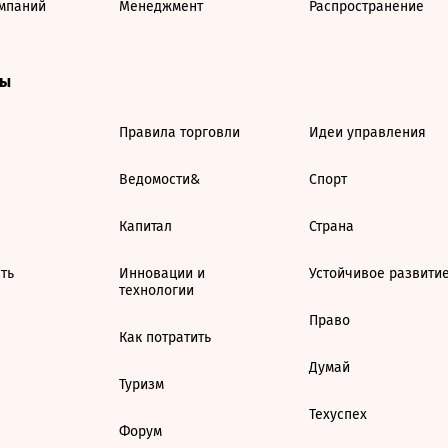
мпаний
Менеджмент
Распространение
ты
Правила торговли
Идеи управления
Ведомости&
Спорт
Капитал
Страна
ть
Инновации и
Устойчивое развити
технологии
Право
Как потратить
Думай
Туризм
Техуспех
Форум