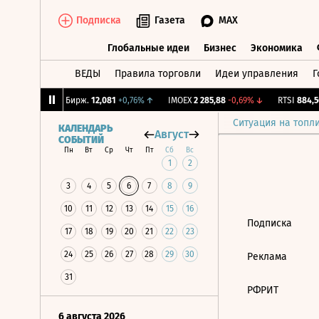
Подписка
Газета
MAX
Глобальные идеи
Бизнес
Экономика
ВЕДЫ
Правила торговли
Идеи управления
Г
Глобальные идеи
Бизнес
Экономик
,84%
↑
CNY Бирж.
12,081
+0,76%
↑
IMOEX
2 285,88
-0,69%
↓
RTSI
884,56
Ситуация на топл
КАЛЕНДАРЬ
Август
СОБЫТИЙ
Пн
Вт
Ср
Чт
Пт
Сб
Вс
1
2
3
4
5
6
7
8
9
10
11
12
13
14
15
16
Подписка
17
18
19
20
21
22
23
24
25
26
27
28
29
30
Реклама
31
РФРИТ
6 августа 2026