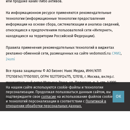
или продаже каких-либо активов.
На информационном ресурсе применяются рекомендательные
технологии (информационные технологии предоставления
информации на основе сбора, систематизации и анализа сведений,
относящихся к предпочтениям пользователей сети «Интернет»,
находящихся на территории Российской Федерации).
Правила применения рекомендательных технологий в виджетах
рекламно-обменной сети, размещенных на сайте vedomosti.ru:
СМИ2
,
24smi
Все права защищены © АО Бизнес Ньюс Медиа, ИНН/КПП
7712108141/771501001, ОГРН 1027739124775, 127018, г. Москва, вн.тер.г.
муниципальный округ Марьина Роща, ул. Полковая, д. 3, стр. 1 1999—
На нашем сайте используются cookie-файлы и технологии
2026
персонализации. Продолжая пользоваться данным сайтом, вы
ОК
подтверждаете свое
согласие
на использование файлов cookie
и технологий персонализации в соответствии с
Политикой в
отношении обработки персональных данных.