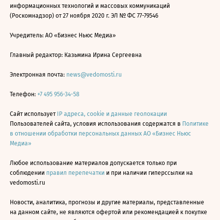
информационных технологий и массовых коммуникаций
(Роскомнадзор) от 27 ноября 2020 г. ЭЛ № ФС 77-79546
Учредитель: АО «Бизнес Ньюс Медиа»
Главный редактор: Казьмина Ирина Сергеевна
Электронная почта:
news@vedomosti.ru
Телефон:
+7 495 956-34-58
Сайт использует
IP адреса, cookie и данные геолокации
Пользователей сайта, условия использования содержатся в
Политике
в отношении обработки персональных данных АО «Бизнес Ньюс
Медиа»
Любое использование материалов допускается только при
соблюдении
правил перепечатки
и при наличии гиперссылки на
vedomosti.ru
Новости, аналитика, прогнозы и другие материалы, представленные
на данном сайте, не являются офертой или рекомендацией к покупке