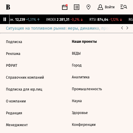
Войти
Y Бирж.
12,239
+1,31%
↑
IMOEX
2 281,31
-0,2%
↓
RTSI
874,64
-1,12%
↓
RGB
Ситуация на топливном рынке: меры, динамика, прогнозы
Выб
Наши проекты
Подписка
ВЕДЫ
Реклама
Город
РФРИТ
Аналитика
Справочник компаний
Промышленность
Подписка для юр.лиц
Наука
О компании
Здоровье
Редакция
Конференции
Менеджмент