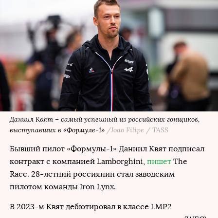
Даниил Квят – самый успешный из российских гонщиков,
выступавших в «Формуле-1»
/Joao Filipe / TASS
Бывший пилот «Формулы-1» Даниил Квят подписал
контракт с компанией Lamborghini,
пишет
The
Race. 28-летний россиянин стал заводским
пилотом команды Iron Lynx.
В 2023-м Квят дебютировал в классе LMP2