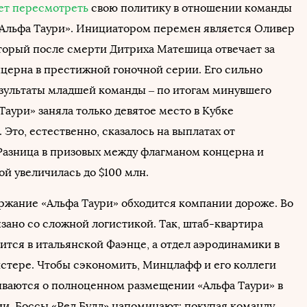
ет пересмотреть
свою политику в отношении команды
Альфа Таури». Инициатором перемен является Оливер
орый после смерти Дитриха Матешица отвечает за
церна в престижной гоночной серии. Его сильно
зультаты младшей команды – по итогам минувшего
Таури» заняла только девятое место в Кубке
 Это, естественно, сказалось на выплатах от
Разница в призовых между флагманом концерна и
ой увеличилась до $100 млн.
ржание «Альфа Таури» обходится компании дороже. Во
зано со сложной логистикой. Так, штаб-квартира
ится в итальянской Фаэнце, а отдел аэродинамики в
стере. Чтобы сэкономить, Минцлафф и его коллеги
ываются о полноценном размещении «Альфа Таури» в
и. Боссы «Ред Булл» напоминают: покупая команду,