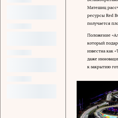
Матешиц рассч
ресурсы Red Bu
получается пл
Положение «Аль
который подари
известна как «
даже инноваци
к закрытию го