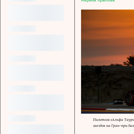
Марина Крылова
Пилотом «Альфа Таури»
заездов на Гран-при Ба