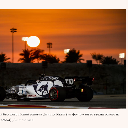
 был российский гонщик Даниил Квят (на фото – он во время одного из
хрейна)
/Zuma/TASS