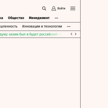
Войти
ка
Общество
Менеджмент
шленность
Инновации и технологии
думу: каким был и будет российский парламент
Война на Ближне