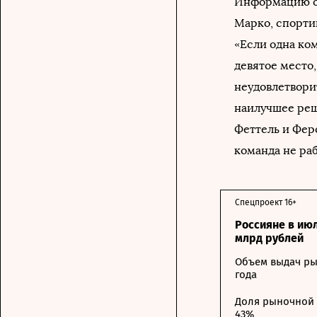
Информацию о 
Марко, спорти
«Если одна ком
девятое место,
неудовлетвори
наилучшее реш
Феттель и Фер
команда не ра
Спецпроект 16+
Россияне в ию
млрд рублей
Объем выдач ры
года
Доля рыночной 
43%