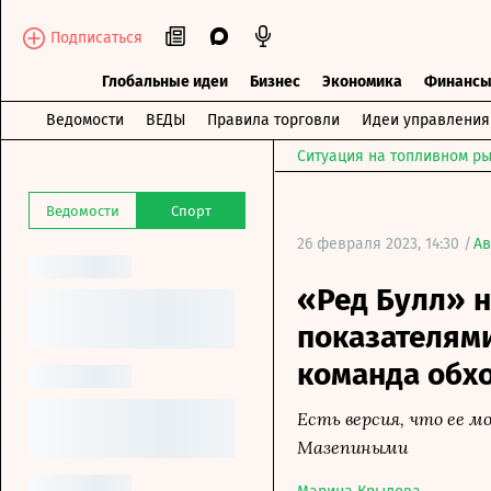
Подписаться
Глобальные идеи
Бизнес
Экономика
Финанс
Ведомости
ВЕДЫ
Правила торговли
Идеи управления
Ситуация на топливном ры
Ведомости
Спорт
26 февраля 2023, 14:30 /
Ав
«Ред Булл» 
показателям
команда обх
Есть версия, что ее м
Мазепиными