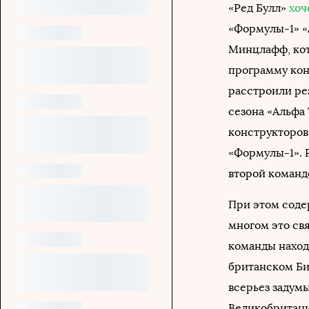
«Ред Булл»
хоч
«Формулы-1» «
Минцлафф, кот
программу кон
расстроили ре
сезона «Альфа 
конструкторов.
«Формулы-1». 
второй команд
При этом соде
многом это свя
команды наход
британском Би
всерьез задум
Великобритани