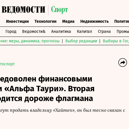
ы
Инвестиции
Технологии
Медиа
Недвижимость
Полити
Город
Ведомости&
Аналитика
Капитал
Страна
Промы
нке: меры, динамика, прогнозы
Выбор редакции
Выборы в Гос
тоспорт
недоволен финансовыми
и «Альфа Таури». Вторая
одится дороже флагмана
огут продать владельцу «Хайтек», он был тесно связан с