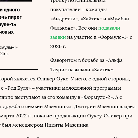
тройку потенциальных
покупателей – команды
и одного
ечь пирог
«Андретти», «Хайтек» и «Мумбаи
муле-1»
Фальконс». Все они
подавали
 новых
заявки
на участие в «Формуле-1» с
2026 г.
рмулы-1»
25 г.
Фаворитом в борьбе за «Альфа
Таури» называли «Хайтек»,
орой является Оливер Оукс. У него, с одной стороны,
 с «Ред Булл» – участники молодежной программы
ярно выступают за его команду в «Формуле-2». А с
яя дружба с семьей Мазепиных. Дмитрий Мазепин владел
марта 2022 г., пока не продал акции Оуксу. Оливер при
ет был менеджером Никиты Мазепина.