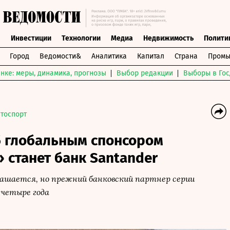
ы
Инвестиции
Технологии
Медиа
Недвижимость
Полити
Город
Ведомости&
Аналитика
Капитал
Страна
Промы
нке: меры, динамика, прогнозы
Выбор редакции
Выборы в Гос
тоспорт
5 глобальным спонсором
станет банк Santander
лашается, но прежний банковский партнер серии
 четыре года