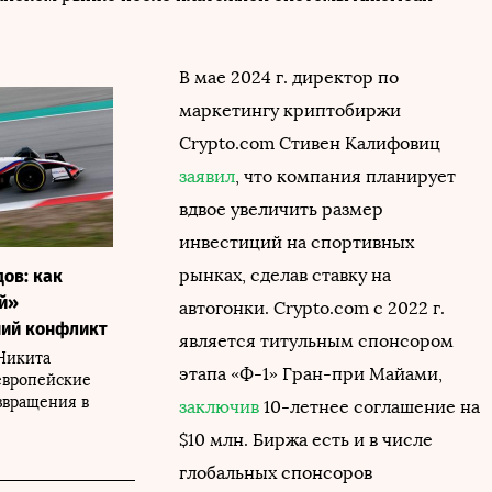
В мае 2024 г. директор по
маркетингу криптобиржи
Crypto.com Стивен Калифовиц
заявил
, что компания планирует
вдвое увеличить размер
инвестиций на спортивных
рынках, сделав ставку на
дов: как
й»
автогонки. Crypto.com с 2022 г.
ний конфликт
является титульным спонсором
Никита
этапа «Ф-1» Гран-при Майами,
европейские
звращения в
заключив
10-летнее соглашение на
$10 млн. Биржа есть и в числе
глобальных спонсоров