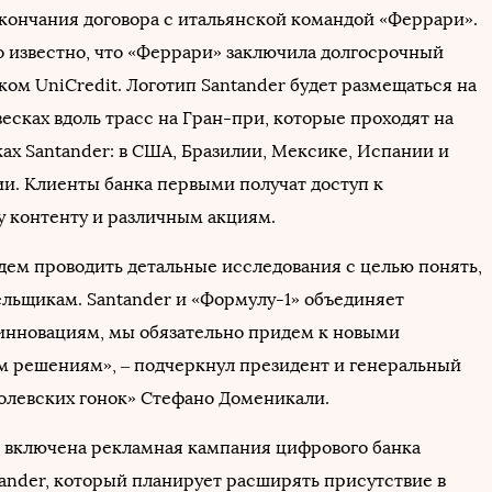
 окончания договора с итальянской командой «Феррари».
о известно, что «Феррари» заключила долгосрочный
ком UniCredit. Логотип Santander будет размещаться на
есках вдоль трасс на Гран-при, которые проходят на
ах Santander: в США, Бразилии, Мексике, Испании и
и. Клиенты банка первыми получат доступ к
 контенту и различным акциям.
дем проводить детальные исследования с целью понять,
ельщикам. Santander и «Формулу-1» объединяет
инновациям, мы обязательно придем к новыми
 решениям», – подчеркнул президент и генеральный
олевских гонок» Стефано Доменикали.
е включена рекламная кампания цифрового банка
ander, который планирует расширять присутствие в