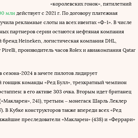
«королевских гонок», пятилетний
00 млн
действует с 2021 г. По договору платежная
учила рекламные слоты на всех ивентах «Ф-1». В числе
ьных партнеров серии остаются нефтяная компания
й бренд Heineken, логистическая компания DHL,
Pirelli, производитель часов Rolex и авиакомпания Qatar
в сезона-2024 в зачете пилотов лидирует
 гонщик команды «Ред Булл», трехкратный чемпион
стаппен: в его активе 303 очка. Вторым идет британец
(«Макларен», 241), третьим – монегаск Шарль Леклер
7). В Кубке конструкторов также впереди всех «Ред
ближайшие преследователи «Макларен» (438) и «Феррари»