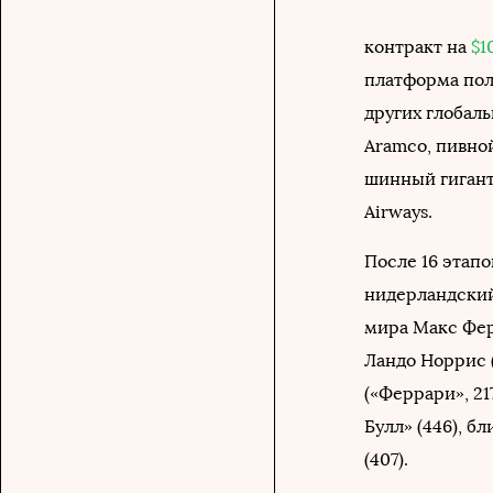
контракт на
$1
платформа пол
других глобал
Aramco, пивно
шинный гигант 
Airways.
После 16 этапо
нидерландский
мира Макс Фер
Ландо Норрис 
(«Феррари», 21
Булл» (446), 
(407).