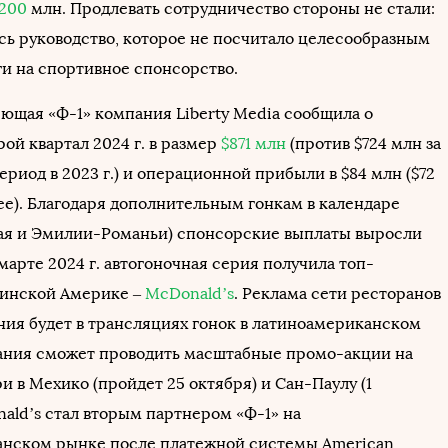
200
млн. Продлевать сотрудничество стороны не стали:
сь руководство, которое не посчитало целесообразным
ги на спортивное спонсорство.
еющая «Ф-1» компания Liberty Media сообщила о
рой квартал 2024 г. в размер
$871 млн
(против $724 млн за
риод в 2023 г.) и операционной прибыли в $84 млн ($72
ее). Благодаря дополнительным гонкам в календаре
ая и Эмилии-Романьи) спонсорские выплаты выросли
 марте 2024 г. автогоночная серия получила топ-
тинской Америке –
McDonald’s
. Реклама сети ресторанов
ния будет в трансляциях гонок в латиноамериканском
ания сможет проводить масштабные промо-акции на
и в Мехико (пройдет 25 октября) и Сан-Паулу (1
nald’s стал вторым партнером «Ф-1» на
нском рынке после платежной системы American