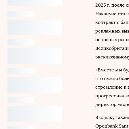
2025 г. после
Накануне стал
контракт с бан
рекламных выв
основных рынк
Великобритани
эксклюзивному
«Вместе мы бу
что нужно бол
стремление к 
прогрессивным
директор «кор
В сделку такж
Openbank Sant