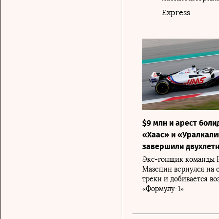
Express
$9 млн и арест боли
«Хаас» и «Уралкали
завершили двухлет
Экс-гонщик команды 
Мазепин вернулся на 
треки и добивается во
«Формулу-1»