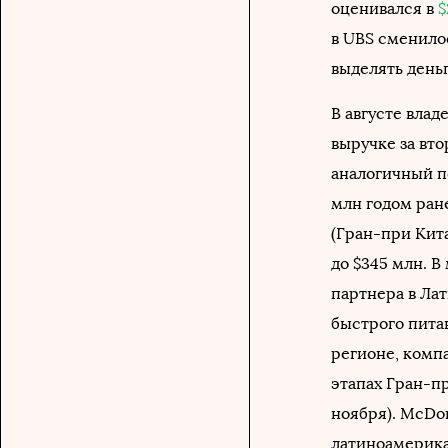
оценивался в
$
в UBS сменило
выделять день
В августе влад
выручке за вто
аналогичный пе
млн годом ран
(Гран-при Кит
до $345 млн. В
партнера в Ла
быстрого пита
регионе, комп
этапах Гран-пр
ноября). McDo
латиноамерика