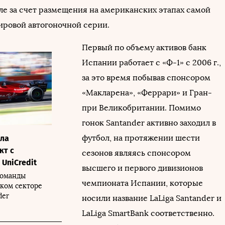
ле за счет размещения на американских этапах самой
ровой автогоночной серии.
Первый по объему активов банк
Испании работает с «Ф-1» с 2006 г.,
за это время побывав спонсором
«Макларена», «Феррари» и Гран-
при Великобритании. Помимо
гонок Santander активно заходил в
футбол, на протяжении шести
ла
кт с
сезонов являясь спонсором
UniCredit
высшего и первого дивизионов
команды
чемпионата Испании, которые
ском секторе
der
носили название LaLiga Santander и
LaLiga SmartBank соответственно.