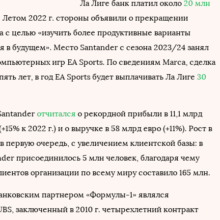
Ла Лиге банк платил около
20 млн
. Летом 2022 г. стороны объявили о прекращении
а с целью «изучить более продуктивные варианты
 в будущем». Место Santander с сезона 2023/24 занял
омпьютерных игр EA Sports. По сведениям Marca, сделка
пять лет, в год EA Sports будет выплачивать Ла Лиге
30
Santander
отчитался
о рекордной прибыли в 11,1 млрд
 (+15% к 2022 г.) и о выручке в 58 млрд евро (+11%). Рост в
 в первую очередь, с увеличением клиентской базы: в
ander присоединилось 5 млн человек, благодаря чему
лиентов организации по всему миру составило 165 млн.
банковским партнером «Формулы-1» являлся
BS, заключенный в 2010 г. четырехлетний контракт