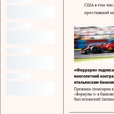
США в том чис
престижной ми
«Феррари» подписа
многолетний контра
итальянским банком 
Прежним спонсором 
«Формулы-1» в банков
был испанский Santan