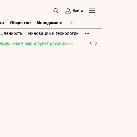
Войти
ка
Общество
Менеджмент
шленность
Инновации и технологии
думу: каким был и будет российский парламент
Война на Ближне