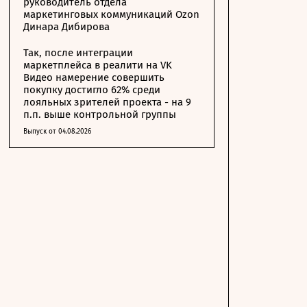
руководитель отдела
маркетинговых коммуникаций Ozon
Динара Дибирова
Так, после интеграции
маркетплейса в реалити на VK
Видео намерение совершить
покупку достигло 62% среди
лояльных зрителей проекта - на 9
п.п. выше контрольной группы
Выпуск от 04.08.2026