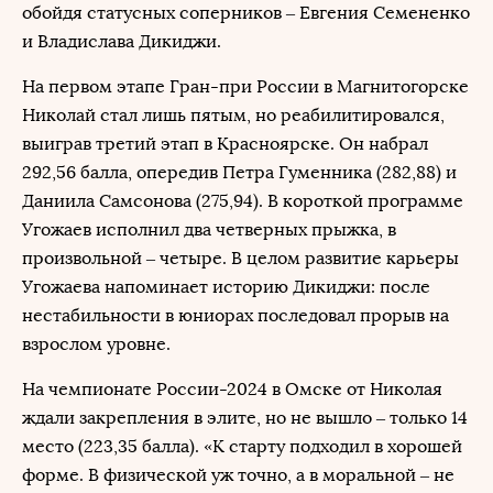
обойдя статусных соперников – Евгения Семененко
и Владислава Дикиджи.
На первом этапе Гран-при России в Магнитогорске
Николай стал лишь пятым, но реабилитировался,
выиграв третий этап в Красноярске. Он набрал
292,56 балла, опередив Петра Гуменника (282,88) и
Даниила Самсонова (275,94). В короткой программе
Угожаев исполнил два четверных прыжка, в
произвольной – четыре. В целом развитие карьеры
Угожаева напоминает историю Дикиджи: после
нестабильности в юниорах последовал прорыв на
взрослом уровне.
На чемпионате России-2024 в Омске от Николая
ждали закрепления в элите, но не вышло – только 14
место (223,35 балла). «К старту подходил в хорошей
форме. В физической уж точно, а в моральной – не