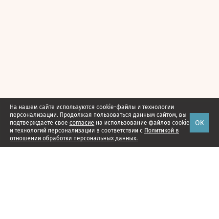
На нашем сайте используются cookie-файлы и технологии
персонализации. Продолжая пользоваться данным сайтом, вы
ОК
подтверждаете свое
согласие
на использование файлов cookie
и технологий персонализации в соответствии с
Политикой в
отношении обработки персональных данных.