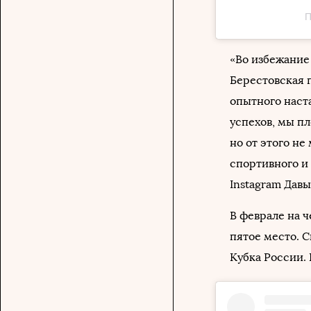
П
«Во избежание
Берестовская 
опытного наста
успехов, мы п
но от этого не
спортивного и 
Instagram Давы
В феврале на 
пятое место. 
Кубка России. 