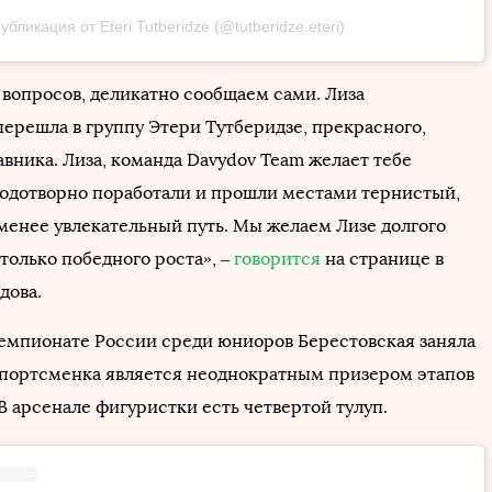
убликация от Eteri Tutberidze (@tutberidze.eteri)
 вопросов, деликатно сообщаем сами. Лиза
перешла в группу Этери Тутберидзе, прекрасного,
вника. Лиза, команда Davydov Team желает тебе
лодотворно поработали и прошли местами тернистый,
 менее увлекательный путь. Мы желаем Лизе долгого
только победного роста», –
говорится
на странице в
дова.
чемпионате России среди юниоров Берестовская заняла
Спортсменка является неоднократным призером этапов
В арсенале фигуристки есть четвертой тулуп.