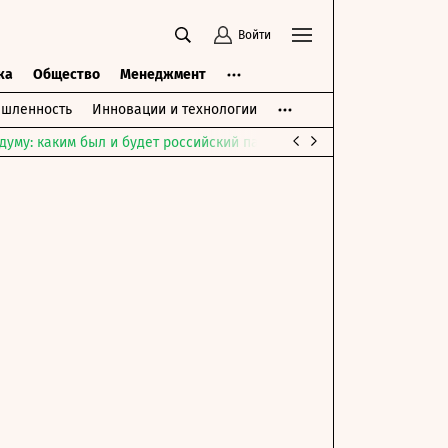
Войти
ка
Общество
Менеджмент
шленность
Инновации и технологии
думу: каким был и будет российский парламент
Война на Ближне