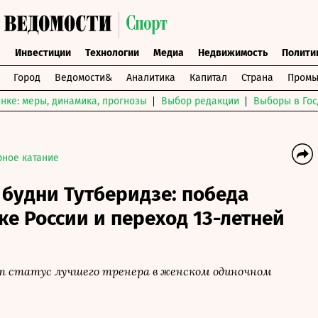
ы
Инвестиции
Технологии
Медиа
Недвижимость
Полити
Город
Ведомости&
Аналитика
Капитал
Страна
Промы
нке: меры, динамика, прогнозы
Выбор редакции
Выборы в Гос
рное катание
будни Тутберидзе: победа
ке России и переход 13-летней
т статус лучшего тренера в женском одиночном