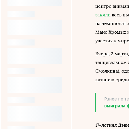
центре вниман
заняли
весь пь
на чемпионат м
Майе Хромых и 
участия в миро
Вчера, 2 марта
танцевальном 
Смолкина), од
катанию среди
Ранее по т
выиграла 
17-летняя Дэв