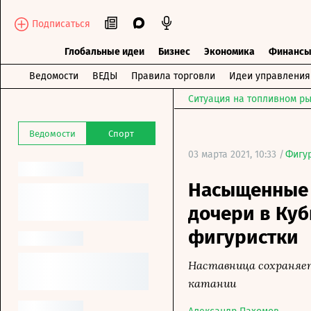
Подписаться
Глобальные идеи
Бизнес
Экономика
Финанс
Ведомости
ВЕДЫ
Правила торговли
Идеи управления
Ситуация на топливном ры
Ведомости
Спорт
03 марта 2021, 10:33 /
Фигу
Насыщенные 
дочери в Куб
фигуристки
Наставница сохраняе
катании