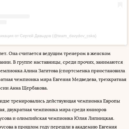
икация от Сергей Давыдов (@team_davydov_cska)
 лет. Она считается ведущим тренером в женском
ании. В группе наставницы, среди прочих, занимаются
емпионка Алина Загитова (спортсменка приостановила
кратная чемпионка мира Евгения Медведева, трехкратная
сии Анна Щербакова.
ридзе тренировались действующая чемпионка Европы
ая, двукратная чемпионка мира среди юниоров
усова и олимпийская чемпионка Юлия Липницкая.
русова в прошлом году перешли в академию Евгения