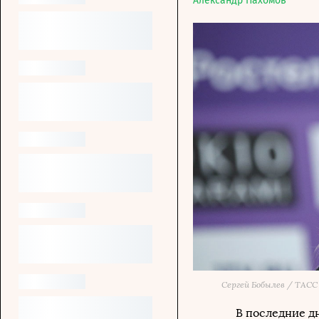
Александр Пахомов
Сергей Бобылев / ТАСС
В последние дн