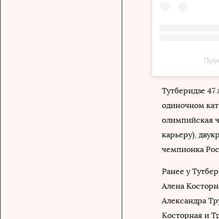
Публ
Тутберидзе 47
одиночном кат
олимпийская ч
карьеру), дву
чемпионка Рос
Ранее у Тутбе
Алена Косторн
Александра Тр
Косторная и Т