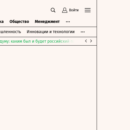
Войти
ка
Общество
Менеджмент
шленность
Инновации и технологии
думу: каким был и будет российский парламент
Война на Ближне