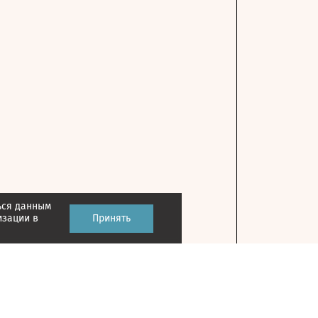
ься данным
изации в
Принять