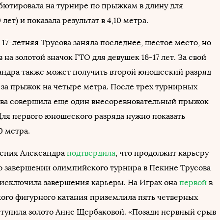
бютировала на турнире по прыжкам в длину для
лет) и показала результат в 4,10 метра.
 17-летняя Трусова заняла последнее, шестое место, но
 на золотой значок ГТО для девушек 16-17 лет. За свой
ндра также может получить второй юношеский разряд
 за прыжок на четыре метра. После трех турнирных
ва совершила еще один внесоревновательный прыжок
 Для первого юношеского разряда нужно показать
0 метра.
ления Александра
подтвердила
, что продолжит карьеру
о завершении олимпийского турнира в Пекине Трусова
 исключила завершения карьеры. На Играх она
первой
в
ого фигурного катания приземлила пять четверных
ступила золото Анне Щербаковой. «Позади нервный срыв