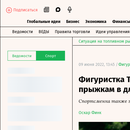
Подписаться
Глобальные идеи
Бизнес
Экономика
Финанс
Ведомости
ВЕДЫ
Правила торговли
Идеи управления
Ситуация на топливном ры
Ведомости
Спорт
09 июня 2022, 13:45 /
Фигур
Фигуристка Т
прыжкам в дл
Спортсменка также за
Оскар Финк