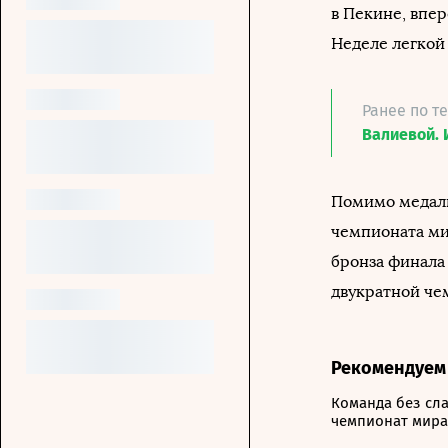
в Пекине, впе
Неделе легкой
Ранее по т
Валиевой. 
Помимо медали
чемпионата мир
бронза финала 
двукратной че
Рекомендуем
Команда без сла
чемпионат мира,