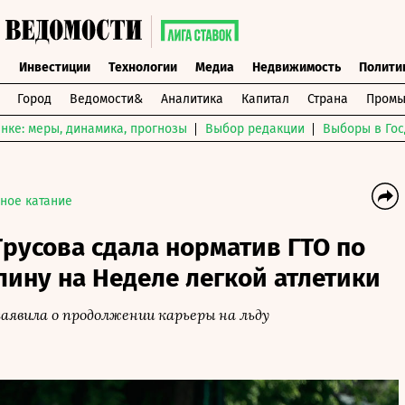
ы
Инвестиции
Технологии
Медиа
Недвижимость
Полити
Город
Ведомости&
Аналитика
Капитал
Страна
Промы
нке: меры, динамика, прогнозы
Выбор редакции
Выборы в Гос
ное катание
русова сдала норматив ГТО по
ину на Неделе легкой атлетики
явила о продолжении карьеры на льду