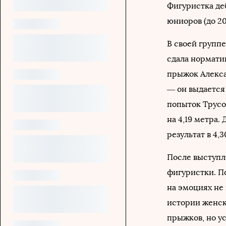
Фигуристка де
юниоров (до 20 
В своей группе
сдала норматив
прыжок Алекса
— он выдается
попыток Трусо
на 4,19 метра.
результат в 4,3
После выступ
фигуристки. П
на эмоциях не
истории женск
прыжков, но у