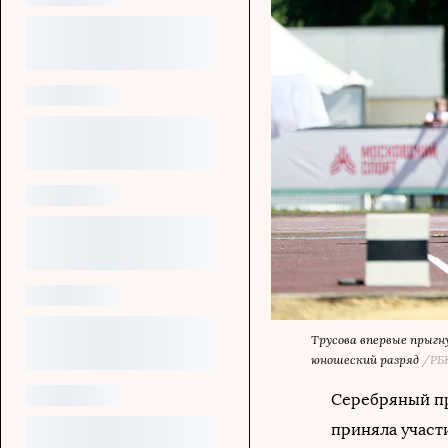
Трусова впервые прыгн
юношеский разряд
/РБ
Серебряный пр
приняла участ