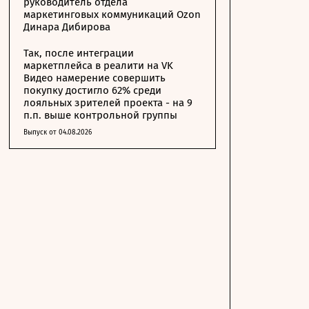
руководитель отдела
маркетинговых коммуникаций Ozon
Динара Дибирова
Так, после интеграции
маркетплейса в реалити на VK
Видео намерение совершить
покупку достигло 62% среди
лояльных зрителей проекта - на 9
п.п. выше контрольной группы
Выпуск от 04.08.2026