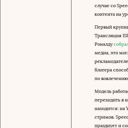
случае со Spe
контента на у
Первый крупны
Трансляция IS
Роналду
собра
медиа, это мог
рекламодателе
блогера спосо
по вовлечению,
Модель работа
переходить в н
находится: на 
стримов. Speed
празднует и со