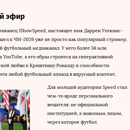
й эфир
риканец IShowSpeed, настоящее имя Даррен Уоткинс-
шел к ЧМ-2026 уже не просто как популярный стример,
й футбольный медиаканал. У него более 56 млн
 YouTube, а его образ строится на гиперактивной
ской любви к Криштиану Роналду и способности
чти любой футбольный эпизод в вирусный контент.
Для молодой аудитории Speed стал
чем-то вроде персонального
вещателя: не официальной
институцией, а знакомым лицом,
через которое футбол