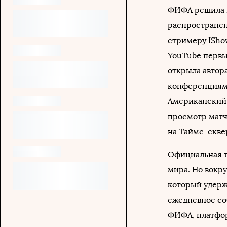
ФИФА решила н
распространен
стримеру ISho
YouTube перв
открыла автор
конференциям,
Американский 
просмотр матч
на Таймс-сквер
Официальная т
мира. Но вокру
который удерж
ежедневное соб
ФИФА, платфо