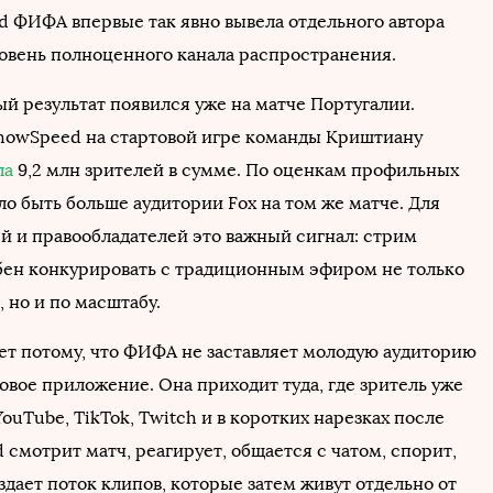
ed ФИФА впервые так явно вывела отдельного автора
ровень полноценного канала распространения.
й результат появился уже на матче Португалии.
howSpeed на стартовой игре команды Криштиану
ла
9,2 млн зрителей в сумме. По оценкам профильных
ло быть больше аудитории Fox на том же матче. Для
й и правообладателей это важный сигнал: стрим
бен конкурировать с традиционным эфиром не только
 но и по масштабу.
ет потому, что ФИФА не заставляет молодую аудиторию
овое приложение. Она приходит туда, где зритель уже
YouTube, TikTok, Twitch и в коротких нарезках после
 смотрит матч, реагирует, общается с чатом, спорит,
здает поток клипов, которые затем живут отдельно от