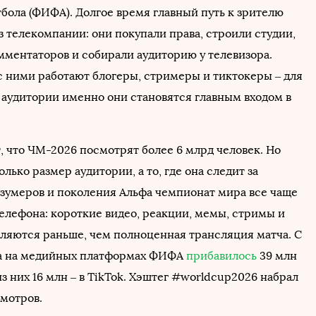
бола (ФИФА). Долгое время главный путь к зрителю
з телекомпании: они покупали права, строили студии,
мментаторов и собирали аудиторию у телевизора.
с ними работают блогеры, стримеры и тиктокеры – для
 аудитории именно они становятся главным входом в
 что ЧМ-2026 посмотрят более 6 млрд человек. Но
олько размер аудитории, а то, где она следит за
 зумеров и поколения Альфа чемпионат мира все чаще
телефона: короткие видео, реакции, мемы, стримы и
вляются раньше, чем полноценная трансляция матча. С
ра на медийных платформах ФИФА
прибавилось
39 млн
з них 16 млн – в TikTok. Хэштег #worldcup2026 набрал
смотров.