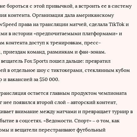
е бороться с этой привычкой, а встроить ее в систему
ия контента. Организация дала американскому
wSpeed права на трансляции матчей, сделала TikTok и
ыми в истории «предпочитаемыми платформами» и
ам контента доступ к тренировкам, пресс-
 приездам команд, разминкам и фан-зонам.
вещатель Fox Sports пошел дальше: превратил
ей в отдельное шоу с тиктокерами, стеклянным кубом
 и вакансией за $50 000.
рансляция остается главным продуктом чемпионата
г нее появился второй слой – авторский контент,
ивает внимание между матчами и превращает турнир в
ытие в соцсетях. «Ведомости. Спорт» – о том, как
рмы и вещатели перестраивают футбольный