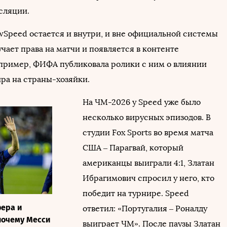
сляции.
wSpeed остается и внутри, и вне официальной системы
чает права на матчи и появляется в контенте
пример, ФИФА публиковала ролики с ним о влиянии
ра на страны-хозяйки.
На ЧМ-2026 у Speed уже было
несколько вирусных эпизодов. В
студии Fox Sports во время матча
США – Парагвай, который
американцы выиграли 4:1, Златан
Ибрагимович спросил у него, кто
победит на турнире. Speed
ера и
ответил: «Португалия – Роналду
почему Месси
выиграет ЧМ». После паузы Златан