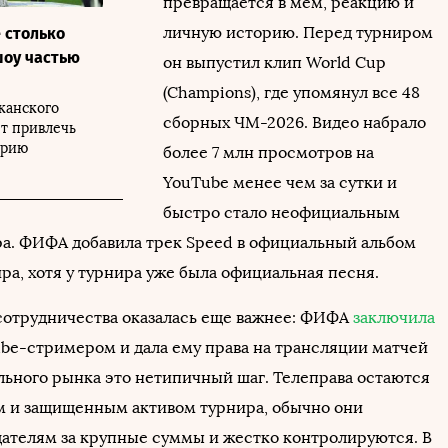
превращается в мем, реакцию и
личную историю. Перед турниром
 столько
шоу частью
он выпустил клип World Cup
(Champions), где упомянул все 48
канского
сборных ЧМ-2026. Видео набрало
ет привлечь
орию
более 7 млн просмотров на
YouTube менее чем за сутки и
быстро стало неофициальным
а. ФИФА добавила трек Speed в официальный альбом
ра, хотя у турнира уже была официальная песня.
 сотрудничества оказалась еще важнее: ФИФА
заключила
ube-стримером и дала ему права на трансляции матчей
льного рынка это нетипичный шаг. Телеправа остаются
 и защищенным активом турнира, обычно они
ателям за крупные суммы и жестко контролируются. В