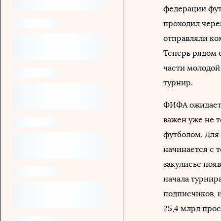
федерации фут
проходил чере
отправляли ко
Теперь рядом 
части молодой
турнир.
ФИФА ожидает,
важен уже не т
футболом. Для
начинается с 
закулисье поя
начала турни
подписчиков, и
25,4 млрд про