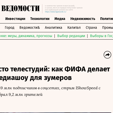
ы
Инвестиции
Технологии
Медиа
Недвижимость
Полити
Город
Ведомости&
Аналитика
Капитал
Страна
Промы
нке: меры, динамика, прогнозы
Выбор редакции
Выборы в Гос
то телестудий: как ФИФА делает
медиашоу для зумеров
9 млн подписчиков в соцсетях, стрим IShowSpeed с
рал 9,2 млн зрителей