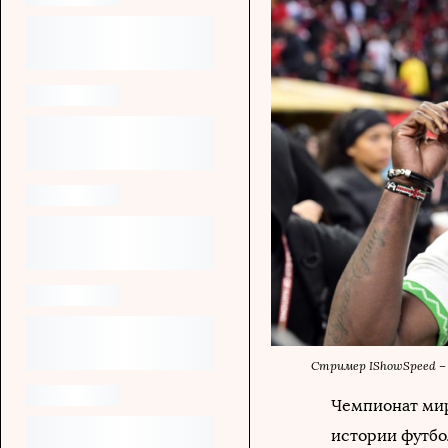
Стример IShowSpeed –
Чемпионат мир
истории футбо