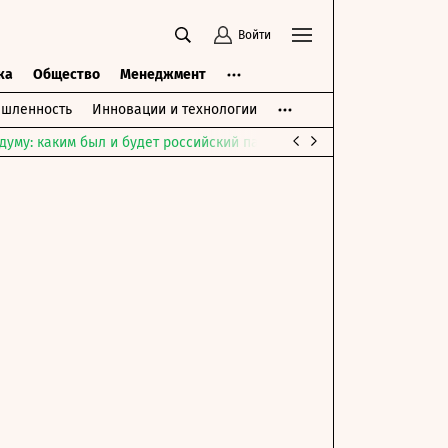
Войти
ка
Общество
Менеджмент
шленность
Инновации и технологии
думу: каким был и будет российский парламент
Война на Ближне