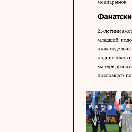
медиарынок.
Фанатски
21-летний аме
младший, подо
а как отдельны
подписчиков на
манере, фанат
превращать по