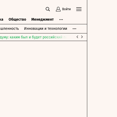
Войти
ка
Общество
Менеджмент
шленность
Инновации и технологии
думу: каким был и будет российский парламент
Война на Ближне