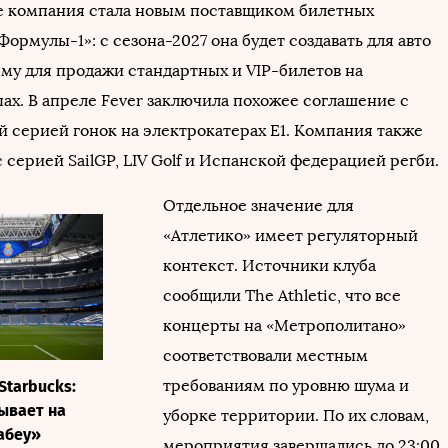
ее компания стала новым поставщиком билетных
ормулы-1»: с сезона-2027 она будет создавать для авто
му для продажи стандартных и VIP-билетов на
ах. В апреле Fever заключила похожее соглашение с
 серией гонок на электрокатерах E1. Компания также
 серией SailGP, LIV Golf и Испанской федерацией регби.
Отдельное значение для
«Атлетико» имеет регуляторный
контекст. Источники клуба
сообщили The Athletic, что все
концерты на «Метрополитано»
соответствовали местным
требованиям по уровню шума и
Starbucks:
ывает на
уборке территории. По их словам,
абеу»
мероприятия завершались до 23:00