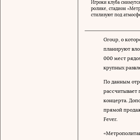
Игроки клуба снимутс
ролике, стадион «Мет
стилизуют под атмосф
Group, о котор
планируют вло
000 мест рядо
крупных развл
По данным отра
рассчитывает п
концерта. Доп
прямой продаж
Fever.
«Метрополитан