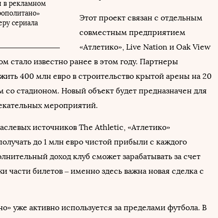
я в рекламном
рополитано»
Этот проект связан с отдельным
еру сериала
совместным предприятием
«Атлетико», Live Nation и Oak View
ом стало известно ранее в этом году. Партнеры
жить 400 млн евро в строительство крытой арены на 20
м со стадионом. Новый объект будет предназначен для
екательных мероприятий.
слевых источников The Athletic, «Атлетико»
олучать до 1 млн евро чистой прибыли с каждого
олнительный доход клуб сможет зарабатывать за счет
и части билетов – именно здесь важна новая сделка с
о» уже активно используется за пределами футбола. В