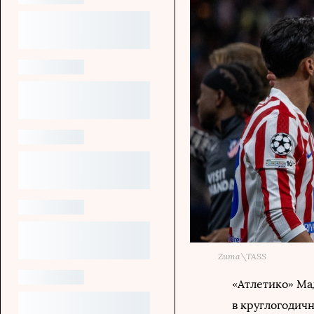
Zuma\TASS
«Атлетико» Ма
в круглогодич