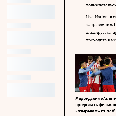
пользовательс
Live Nation, в
направление. 
планируется пр
проходить в м
Мадридский «Атлети
продвигать фильм 
козырькам» от Netfl