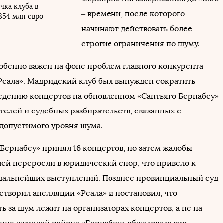
чка клуба в
– времени, после которого
354 млн евро –
начинают действовать более
строгие ограничения по шуму.
собенно важен на фоне проблем главного конкурента
«Реала». Мадридский клуб был вынужден сократить
едению концертов на обновленном «Сантьяго Бернабеу»
телей и судебных разбирательств, связанных с
опустимого уровня шума.
«Бернабеу» принял 16 концертов, но затем жалобы
ей переросли в юридический спор, что привело к
дальнейших выступлений. Позднее провинциальный суд
етворил апелляции «Реала» и постановил, что
ь за шум лежит на организаторах концертов, а не на
ация жителей района «Бернабеу» обжаловала это