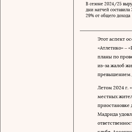
В сезоне 2024/25 выру
дни матчей составила 
29% от общего дохода
Этот аспект о
«Атлетико» – 
планы по пров
из-за жалоб жи
превышением д
Летом 2024 г. 
местных жител
приостановке 
Мадрида удовл
ответственност
клубе. Ассоци