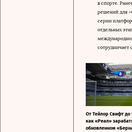
в спорте. Ран
решений для «Ф
серии платфор
отдельных этап
международной
сотрудничает с
От Тейлор Свифт до 
как «Реал» зарабат
обновленном «Берн