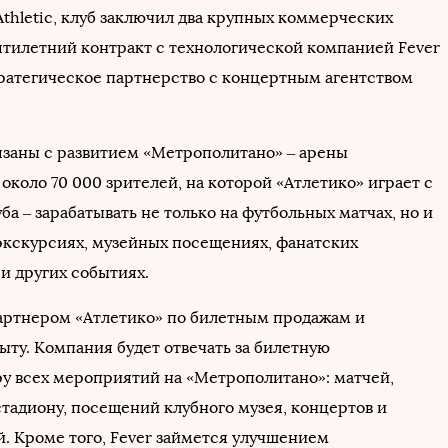
thletic, клуб заключил два крупных коммерческих
ятилетний контракт с технологической компанией Fever
тратегическое партнерство с концертным агентством
язаны с развитием «Метрополитано» – арены
коло 70 000 зрителей, на которой «Атлетико» играет с
луба – зарабатывать не только на футбольных матчах, но и
 экскурсиях, музейных посещениях, фанатских
и других событиях.
артнером «Атлетико» по билетным продажам и
ыту. Компания будет отвечать за билетную
у всех мероприятий на «Метрополитано»: матчей,
стадиону, посещений клубного музея, концертов и
й. Кроме того, Fever займется улучшением