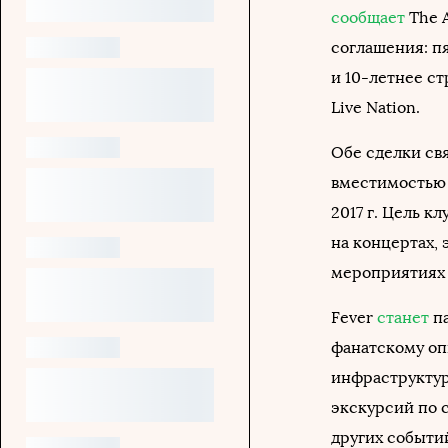
сообщает
The A
соглашения: п
и 10-летнее с
Live Nation.
Обе сделки св
вместимостью о
2017 г. Цель к
на концертах,
мероприятиях 
Fever
станет
п
фанатскому оп
инфраструктур
экскурсий по 
других событи