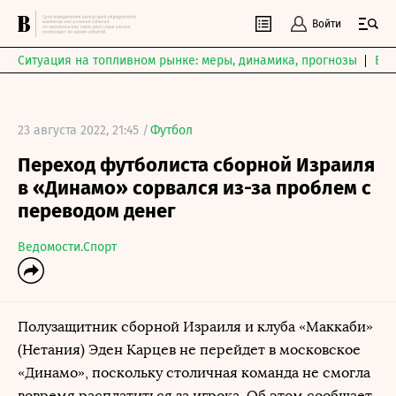
Войти
Ситуация на топливном рынке: меры, динамика, прогнозы
Выб
23 августа 2022, 21:45 /
Футбол
Переход футболиста сборной Израиля
в «Динамо» сорвался из-за проблем с
переводом денег
Ведомости.Спорт
Полузащитник сборной Израиля и клуба «Маккаби»
(Нетания) Эден Карцев не перейдет в московское
«Динамо», поскольку столичная команда не смогла
вовремя расплатиться за игрока. Об этом сообщает