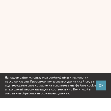
На нашем сайте используются cookie-файлы и технологии
персонализации. Продолжая пользоваться данным сайтом, вы
ОК
подтверждаете свое
согласие
на использование файлов cookie
и технологий персонализации в соответствии с
Политикой в
отношении обработки персональных данных.