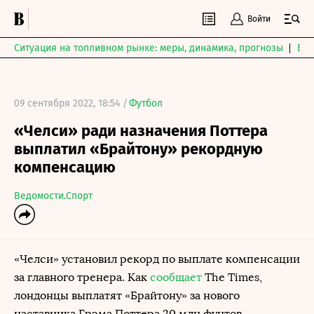
Войти
Ситуация на топливном рынке: меры, динамика, прогнозы
Выб
09 сентября 2022, 18:54 /
Футбол
«Челси» ради назначения Поттера
выплатил «Брайтону» рекордную
компенсацию
Ведомости.Спорт
«Челси» установил рекорд по выплате компенсации
за главного тренера. Как
сообщает
The Times,
лондонцы выплатят «Брайтону» за нового
наставника Грэма Поттера 20 млн фунтов