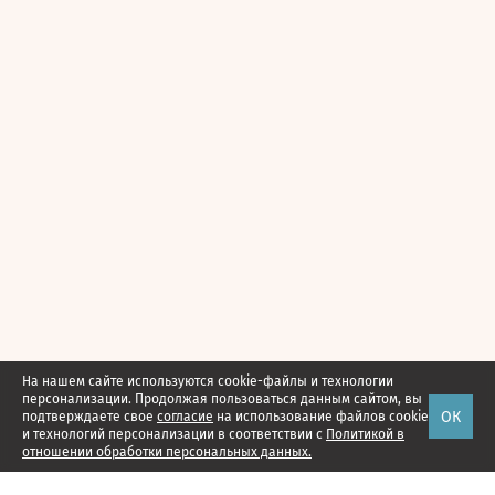
На нашем сайте используются cookie-файлы и технологии
персонализации. Продолжая пользоваться данным сайтом, вы
ОК
подтверждаете свое
согласие
на использование файлов cookie
и технологий персонализации в соответствии с
Политикой в
отношении обработки персональных данных.