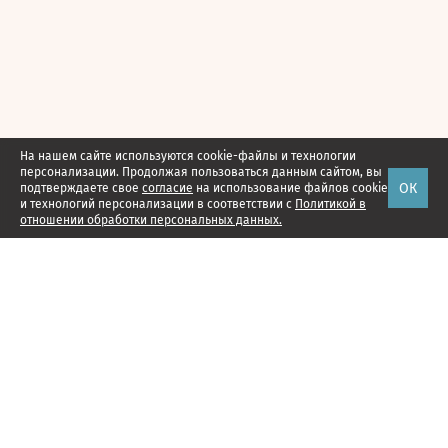
На нашем сайте используются cookie-файлы и технологии
персонализации. Продолжая пользоваться данным сайтом, вы
ОК
подтверждаете свое
согласие
на использование файлов cookie
и технологий персонализации в соответствии с
Политикой в
отношении обработки персональных данных.
Наши проекты
Подписка