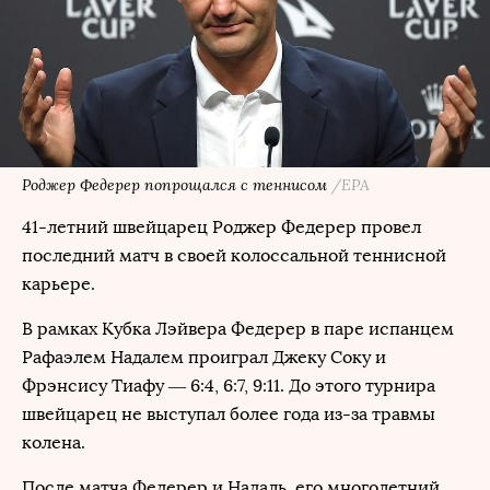
Роджер Федерер попрощался с теннисом
/ЕРА
41-летний швейцарец Роджер Федерер провел
последний матч в своей колоссальной теннисной
карьере.
В рамках Кубка Лэйвера Федерер в паре испанцем
Рафаэлем Надалем проиграл Джеку Соку и
Фрэнсису Тиафу — 6:4, 6:7, 9:11. До этого турнира
швейцарец не выступал более года из-за травмы
колена.
После матча Федерер и Надаль, его многолетний