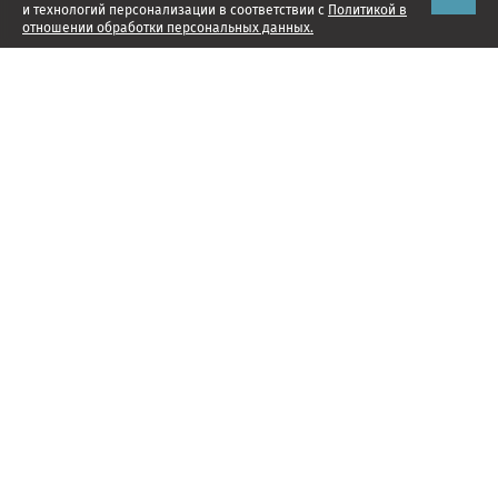
и технологий персонализации в соответствии с
Политикой в
отношении обработки персональных данных.
Наши проекты
Подписка
Реклама
Справочник компаний
Об издании
Редакция