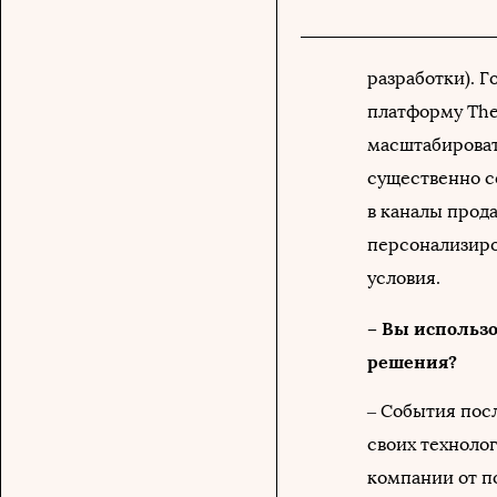
разработки). 
платформу The
масштабировать
существенно с
в каналы прод
персонализиро
условия.
– Вы использ
решения?
– События пос
своих техноло
компании от п