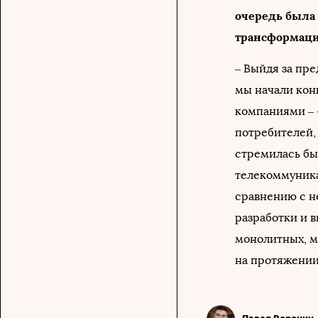
очередь была
трансформаци
– Выйдя за пр
мы начали кон
компаниями – «
потребителей, 
стремилась бы
телекоммуник
сравнению с н
разработки и 
монолитных, м
на протяжении