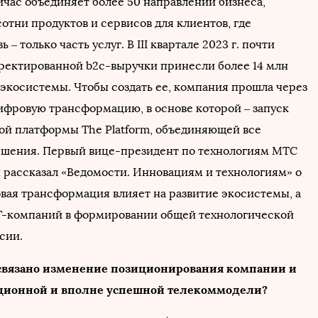
йчас объединяет более 50 направлений бизнеса,
отни продуктов и сервисов для клиентов, где
 – только часть услуг. В III квартале 2023 г. почти
ректированной b2c-выручки принесли более 14 млн
 экосистемы. Чтобы создать ее, компания прошла через
фровую трансформацию, в основе которой – запуск
ой платформы The Platform, объединяющей все
ешения. Первый вице-президент по технологиям МТС
 рассказал «Ведомости. Инновациям и технологиям» о
овая трансформация влияет на развитие экосистемы, а
IТ-компаний в формировании общей технологической
сии.
 связано изменение позиционирования компании и
иционной и вполне успешной телекоммодели?