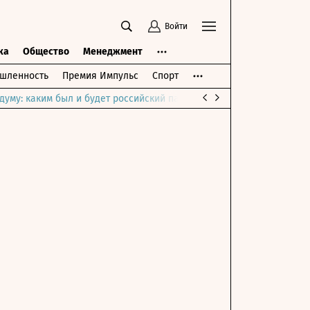
Войти
ка
Общество
Менеджмент
шленность
Премия Импульс
Спорт
думу: каким был и будет российский парламент
Война на Ближне