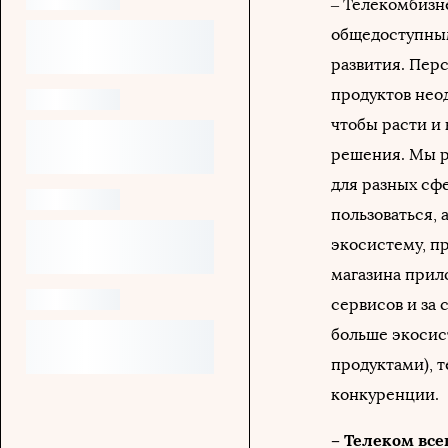
– Телекомбизн
общедоступным
развития. Пер
продуктов неод
чтобы расти и
решения. Мы р
для разных сф
пользоваться,
экосистему, п
магазина прил
сервисов и за 
больше экосис
продуктами), 
конкуренции.
– Телеком все