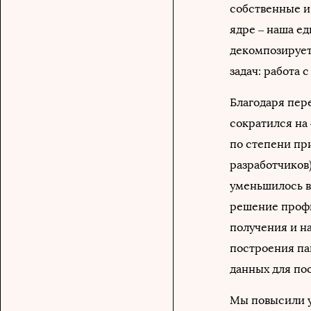
собственные и
ядре – наша е
декомпозирует
задач: работа с
Благодаря пере
сократился на 
по степени пр
разработчиков)
уменьшилось в 
решение профи
получения и н
построения па
данных для по
Мы повысили у