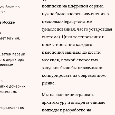
подписки на цифровой сервис,
езидент по
МТС
нужно было вносить изменения в
несколько legacy-систем
 в Москве
(унаследованная, часто устаревшая
о-
система). Цикл тестирования и
тет МГУ им.
проектирования каждого
изменения занимал до шести
, затем первый
ого директора
месяцев, с такой скоростью
ционным
запусков было бы невозможно
конкурировать на современном
по
рынке.
витию дочерних
экосистемы
Мы начали перестраивать
архитектуру и внедрять единые
-президент по
подходы к разработке на