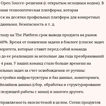
 Open Source-решения (с открытым исходным кодом). В
диная технологическая платформа, которая
ся на десятки профильных платформ для конкретных
 данными, безопасность и т. д.
ходу на The Platform срок вывода продукта на рынок
40%. Время от появления задачи в бэклоге (списке задач
иоритета, которые ставит перед собой команда
 до ее реализации за неполные два года преобразований
4 раза. У наших команд стало больше времени на
льных задач за счет освобождения от рутины:
астройки инфраструктуры и баз данных, мониторинга,
йплайнов данных (сбор, обработка и структурирование
следующей работы с ними) и многого другого.
правляемость экосистемой в целом. Сотни продуктов