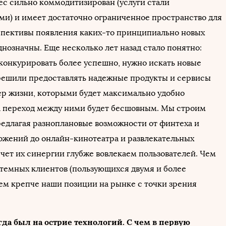
ес сильно коммодитизирован (услуги стали
и) и имеет достаточно ограниченное пространство для
спективы появления каких-то принципиально новых
нозначны. Еще несколько лет назад стало понятно:
 конкурировать более успешно, нужно искать новые
ешили предоставлять надежные продукты и сервисы
ер жизни, которыми будет максимально удобно
 а переход между ними будет бесшовным. Мы строим
редлагая разноплановые возможности от финтеха и
ожений до онлайн-кинотеатра и развлекательных
счет их синергии глубже вовлекаем пользователей. Чем
темных клиентов (пользующихся двумя и более
тем крепче наши позиции на рынке с точки зрения
гда был на острие технологий. С чем в первую