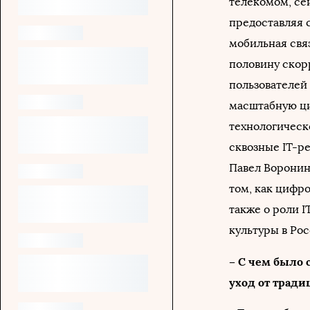
телекомом, се
предоставляя с
мобильная связь
половину скор
пользователей
масштабную ци
технологическ
сквозные IТ-р
Павел Воронин
том, как цифр
также о роли 
культуры в Рос
– С чем было
уход от трад