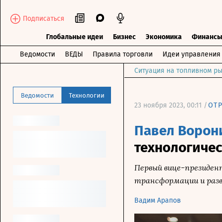
Подписаться
Глобальные идеи
Бизнес
Экономика
Финанс
Ведомости
ВЕДЫ
Правила торговли
Идеи управления
Ситуация на топливном ры
Ведомости
Технологии
23 ноября 2023, 00:11 /
ОТ
Павел Ворон
технологичес
Первый вице-президен
трансформации и разв
Вадим Арапов