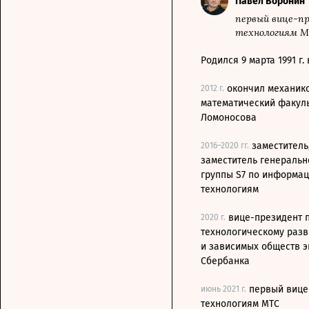
Павел Воронин
первый вице-пр
технологиям 
Родился 9 марта 1991 г.
окончил механик
2012 г.
математический факуль
Ломоносова
заместитель
2016–2020 гг.
заместитель генеральн
группы S7 по информа
технологиям
вице-президент 
2020 г.
технологическому раз
и зависимых обществ 
Сбербанка
первый вице
июнь 2021 г.
технологиям МТС