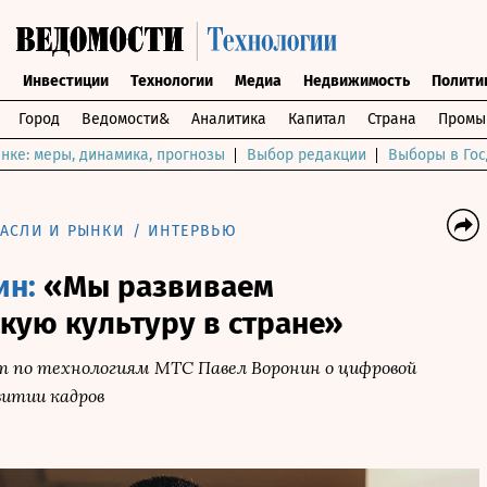
ы
Инвестиции
Технологии
Медиа
Недвижимость
Полити
Город
Ведомости&
Аналитика
Капитал
Страна
Промы
нке: меры, динамика, прогнозы
Выбор редакции
Выборы в Гос
РАСЛИ И РЫНКИ
/
ИНТЕРВЬЮ
ин:
«Мы развиваем
кую культуру в стране»
т по технологиям МТС Павел Воронин о цифровой
итии кадров