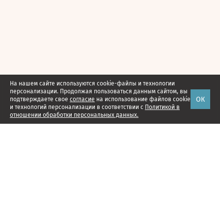
На нашем сайте используются cookie-файлы и технологии
персонализации. Продолжая пользоваться данным сайтом, вы
ОК
подтверждаете свое
согласие
на использование файлов cookie
и технологий персонализации в соответствии с
Политикой в
отношении обработки персональных данных.
Наши проекты
Подписка