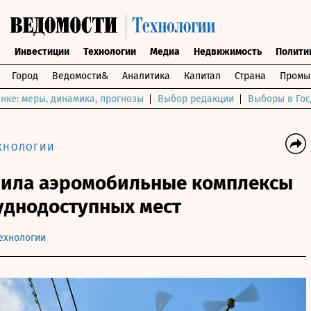
ы
Инвестиции
Технологии
Медиа
Недвижимость
Полити
Город
Ведомости&
Аналитика
Капитал
Страна
Промы
нке: меры, динамика, прогнозы
Выбор редакции
Выборы в Гос
ХНОЛОГИИ
вила аэромобильные комплексы
уднодоступных мест
ехнологии