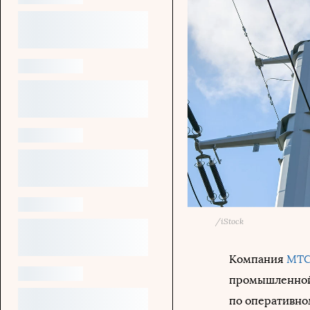
/
iStock
Компания
МТ
промышленной 
по оперативно