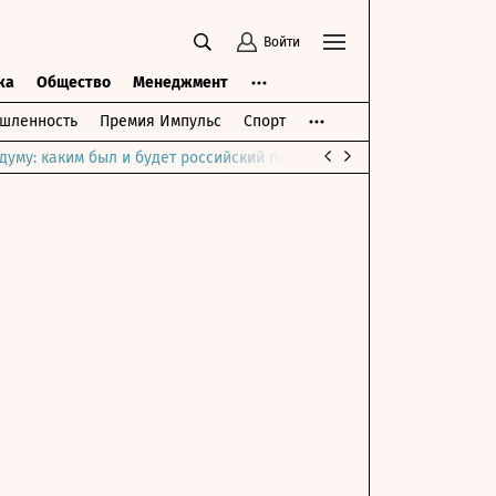
Войти
ка
Общество
Менеджмент
шленность
Премия Импульс
Спорт
думу: каким был и будет российский парламент
Война на Ближне