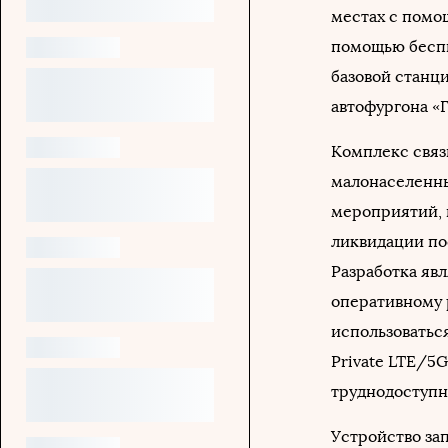
местах с помо
помощью беспи
базовой станц
автофургона «Г
Комплекс связ
малонаселенны
мероприятий, 
ликвидации по
Разработка яв
оперативному 
использоватьс
Private LTE/5
труднодоступн
Устройство за