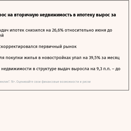
рос на вторичную недвижимость в ипотеку вырос за
дач ипотек снизился на 26,6% относительно июня до
ей
 скорректировался первичный рынок
я покупки жилья в новостройках упал на 39,5% за месяц
недвижимости в структуре выдач выросла на 9,3 п.п. – до
мклик". 16+. Оценивайте свои финансовые возможности и риски