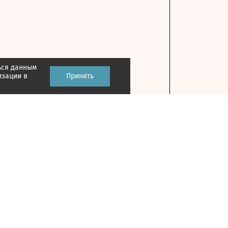
ься данным
изации в
Принять