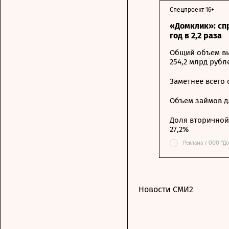
Спецпроект 16+
«Домклик»: сп
год в 2,2 раза
Общий объем вы
254,2 млрд рубл
Заметнее всего
Объем займов дл
Доля вторичной 
27,2%
i
Реклама / ООО "До
Новости СМИ2