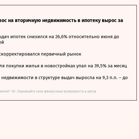
рос на вторичную недвижимость в ипотеку вырос за
дач ипотек снизился на 26,6% относительно июня до
ей
 скорректировался первичный рынок
я покупки жилья в новостройках упал на 39,5% за месяц
недвижимости в структуре выдач выросла на 9,3 п.п. – до
мклик". 16+. Оценивайте свои финансовые возможности и риски