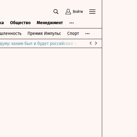
Войти
ка
Общество
Менеджмент
шленность
Премия Импульс
Спорт
думу: каким был и будет российский парламент
Война на Ближне