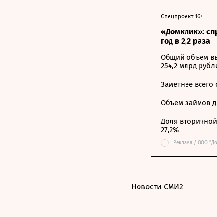
Спецпроект 16+
«Домклик»: сп
год в 2,2 раза
Общий объем вы
254,2 млрд рубл
Заметнее всего
Объем займов дл
Доля вторичной 
27,2%
i
Реклама / ООО "До
Новости СМИ2