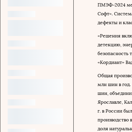
ПМЭФ-2024 меж
Софт». Систем
дефекты и клас
«Решения вклю
детекцию, эне
безопасность т
«Кордиант» Ва
Общая произво
млн шин в год
шин, объедини
Ярославле, Кал
г. в России бы
производство в
доля натураль