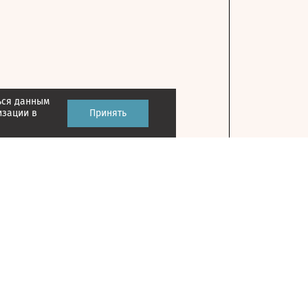
ься данным
изации в
Принять