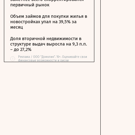
первичный рынок
Объем займов для покупки жилья в
новостройках упал на 39,5% за
месяц
Доля вторичной недвижимости в
структуре выдач выросла на 9,3 п.п.
– до 27,2%
Реклама / ООО "Домклик". 16+. Оценивайте свои
i
финансовые возможности и риски