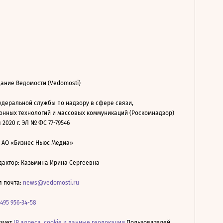
ание Ведомости (Vedomosti)
деральной службы по надзору в сфере связи,
нных технологий и массовых коммуникаций (Роскомнадзор)
 2020 г. ЭЛ № ФС 77-79546
: АО «Бизнес Ньюс Медиа»
дактор: Казьмина Ирина Сергеевна
я почта:
news@vedomosti.ru
 495 956-34-58
ьзует
IP адреса, cookie и данные геолокации
Пользователей