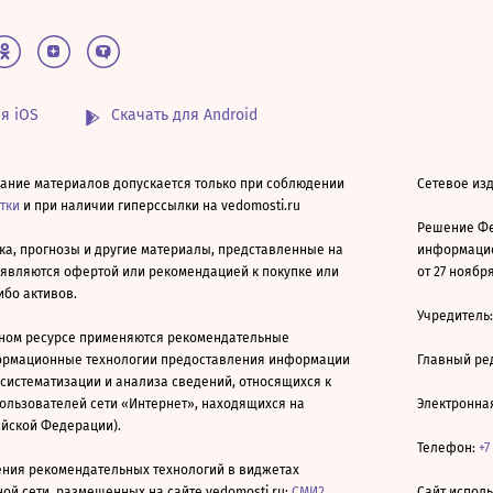
я iOS
Скачать для Android
ание материалов допускается только при соблюдении
Сетевое изд
атки
и при наличии гиперссылки на vedomosti.ru
Решение Фе
ка, прогнозы и другие материалы, представленные на
информацио
 являются офертой или рекомендацией к покупке или
от 27 ноября
ибо активов.
Учредитель
ном ресурсе применяются рекомендательные
ормационные технологии предоставления информации
Главный ре
 систематизации и анализа сведений, относящихся к
ользователей сети «Интернет», находящихся на
Электронна
ийской Федерации).
Телефон:
+7
ния рекомендательных технологий в виджетах
й сети, размещенных на сайте vedomosti.ru:
СМИ2
,
Сайт испол