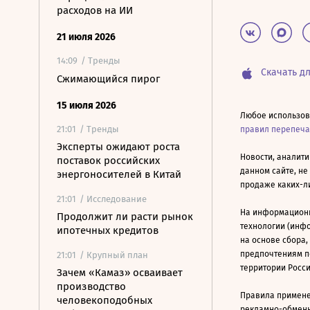
расходов на ИИ
21 июля 2026
14:09
/ Тренды
Скачать дл
Сжимающийся пирог
15 июля 2026
Любое использов
21:01
/ Тренды
правил перепеч
Эксперты ожидают роста
Новости, аналити
поставок российских
данном сайте, не
энергоносителей в Китай
продаже каких-л
21:01
/ Исследование
На информацион
Продолжит ли расти рынок
технологии (инф
ипотечных кредитов
на основе сбора,
предпочтениям п
21:01
/ Крупный план
территории Росс
Зачем «Камаз» осваивает
производство
Правила примене
человекоподобных
рекламно-обменно