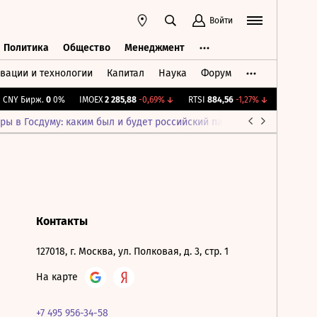
Войти
Политика
Общество
Менеджмент
вации и технологии
Капитал
Наука
Форум
ть
Политика
Общество
Менеджмент
CNY Бирж.
0
0%
IMOEX
2 285,88
-0,69%
↓
RTSI
884,56
-1,27%
↓
RGBI
115,3
ры в Госдуму: каким был и будет российский парламент
Война н
Контакты
127018, г. Москва, ул. Полковая, д. 3, стр. 1
На карте
+7 495 956-34-58