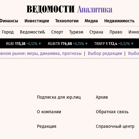
Финансы
Инвестиции
Технологии
Медиа
Недвижимость
Город
Ведомости&
Спорт
Туризм
Страна
Право
Инно
а
Финансы
Инвестиции
Технологии
Медиа
Недвижимос
RGBI
115,38
+0,12%
↑
RGBITR
776,88
+0,15%
↑
TRNFP
1 112,4
+0,52%
↑
ивном рынке: меры, динамика, прогнозы
Выбор редакции
Выбо
Подписка для юр.лиц
Архив
О компании
Обратная связь
Редакция
Справочный центр