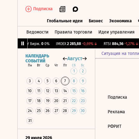
Подписка
Глобальные идеи
Бизнес
Экономика
Ведомости
Правила торговли
Идеи управления
Глобальные идеи
Бизнес
Экономик
0,52%
↑
CNY Бирж.
0
0%
IMOEX
2 285,88
-0,69%
↓
RTSI
884,56
-1,27%
↓
Ситуация на топл
КАЛЕНДАРЬ
Август
СОБЫТИЙ
Пн
Вт
Ср
Чт
Пт
Сб
Вс
1
2
3
4
5
6
7
8
9
10
11
12
13
14
15
16
Подписка
17
18
19
20
21
22
23
24
25
26
27
28
29
30
Реклама
31
РФРИТ
29 июля 2026