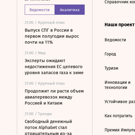
Справочник ко
Ведомости
Аналитика
21:00
/ Крупный план
Наши проек
Выпуск СПГ в России в
первом полугодии вырос
Ведомости
почти на 11%
21:00
/ Мир
Город
Эксперты ожидают
недостижения ЕС целевого
Туризм
уровня запасов газа к зиме
Инновации и
21:00
/ Крупный план
технологии
Продолжит ли расти объем
авиаперевозок между
Устойчивое ра
Россией и Китаем
21:00
/ Тренды
Как потратить
Свободный денежный
поток Alphabet стал
Премия Импул
отрицательным из-за