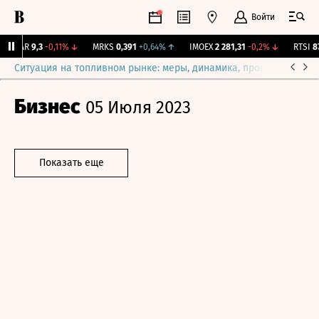
Войти
UTAR
9,3
-0,11%
↓
MRKS
0,391
+0,64%
↑
IMOEX
2 281,31
-0,2%
↓
RTSI
874
Ситуация на топливном рынке: меры, динамика, прогнозы
Выб
Бизнес
05 Июля 2023
Показать еще