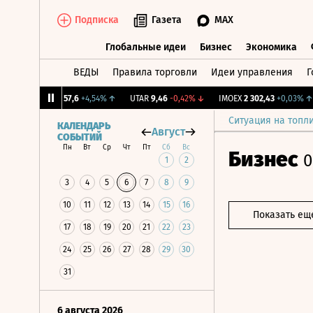
Подписка
Газета
MAX
Глобальные идеи
Бизнес
Экономика
ВЕДЫ
Правила торговли
Идеи управления
Г
Глобальные идеи
Бизнес
Экономик
%
VEON-RX
57,6
+4,54%
↑
UTAR
9,46
-0,42%
↓
IMOEX
2 302,43
+0,03%
↑
Ситуация на топл
КАЛЕНДАРЬ
Август
СОБЫТИЙ
Пн
Вт
Ср
Чт
Пт
Сб
Вс
Бизнес
0
1
2
3
4
5
6
7
8
9
10
11
12
13
14
15
16
Показать ещ
17
18
19
20
21
22
23
24
25
26
27
28
29
30
31
6 августа 2026