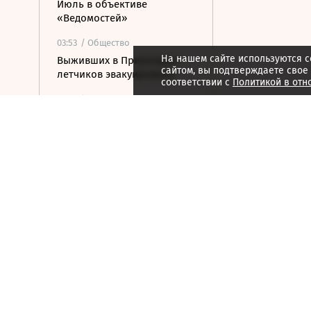
Июль в объективе
«Ведомостей»
03:53
/ Общество
На нашем сайте используются c
Выживших в Приангарье
сайтом, вы подтверждаете свое
летчиков эвакуировали
соответствии с
Политикой в отн
03:41
/ Политика
МВД ФРГ связало инцидент
с БПЛА в аэропорту
Лейпцига с гибридной
атакой
03:32
/ Политика
«Ведомости» узнали, что
означает отказ кандидатов
в Петербурге от соцсетей
03:21
/ Политика
Собянин сообщил об
уничтожении шести
летевших на Москву БПЛА