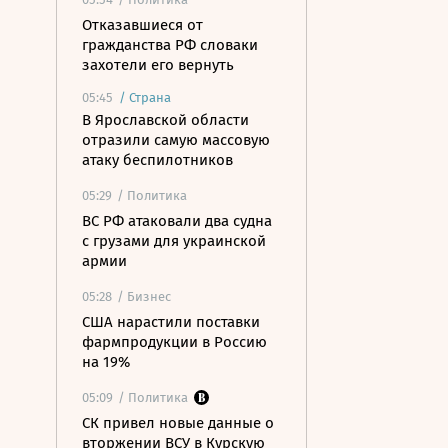
Отказавшиеся от
гражданства РФ словаки
захотели его вернуть
05:45
/
Страна
В Ярославской области
отразили самую массовую
атаку беспилотников
05:29
/ Политика
ВС РФ атаковали два судна
с грузами для украинской
армии
05:28
/ Бизнес
США нарастили поставки
фармпродукции в Россию
на 19%
05:09
/ Политика
СК привел новые данные о
вторжении ВСУ в Курскую