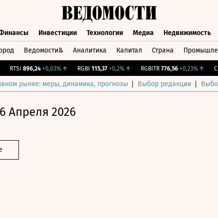
Финансы
Инвестиции
Технологии
Медиа
Недвижимость
ород
Ведомости&
Аналитика
Капитал
Страна
Промышле
а
Финансы
Инвестиции
Технологии
Медиа
Недвижимос
RTSI
896,24
+0,03%
↑
RGBI
115,37
+0,2%
↑
RGBITR
776,56
+0,23%
↑
CNY 
ивном рынке: меры, динамика, прогнозы
Выбор редакции
Выбо
6 Апреля 2026
е