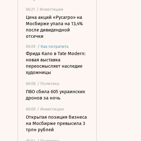
06:21
/ Инвестиции
Цена акций «Русагро» на
Мосбирже упала на 13,4%
после дивидендной
отсечки
06:09
/
Как потратить
Фрида Кало в Tate Modern:
новая выставка
переосмысляет наследие
художницы
06:08
/ Политика
ПВО сбила 605 украинских
дронов за ночь
06:00
/ Инвестиции
Открытая позиция бизнеса
на Мосбирже превысила 3
трлн рублей
05:54
/ Политика