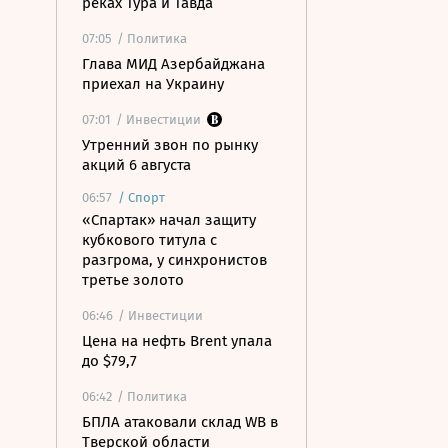
реках Тура и Тавда
07:05
/ Политика
Глава МИД Азербайджана
приехал на Украину
07:01
/ Инвестиции
Утренний звон по рынку
акций 6 августа
06:57
/
Спорт
«Спартак» начал защиту
кубкового титула с
разгрома, у синхронистов
третье золото
06:46
/ Инвестиции
Цена на нефть Brent упала
до $79,7
06:42
/ Политика
БПЛА атаковали склад WB в
Тверской области