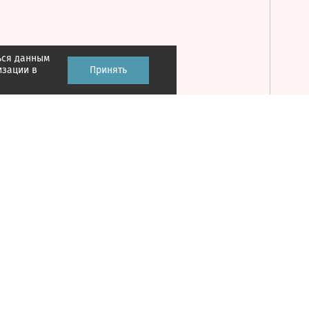
ься данным
Принять
изации в