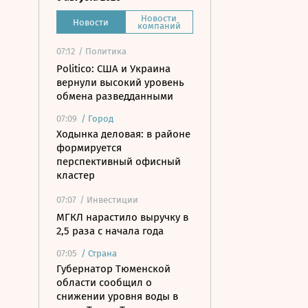
Новости
Новости
компаний
07:12
/ Политика
Politico: США и Украина
вернули высокий уровень
обмена разведданными
07:09
/
Город
Ходынка деловая: в районе
формируется
перспективный офисный
кластер
07:07
/ Инвестиции
МГКЛ нарастило выручку в
2,5 раза с начала года
07:05
/
Страна
Губернатор Тюменской
области сообщил о
снижении уровня воды в