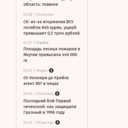
область: главное
04:38
/ Политика
СК: из-за вторжения ВСУ
погибли 640 курян, ущерб
превышает 0,5 трлн рублей
04:23
/
Страна
Площадь лесных пожаров в
Якутии превысила 440 000
га
04:03
/ Медиа
От Коннери до Крейга:
агент 007 в лицах
04:03
/ Политика
Последний бой Первой
чеченской: как защищали
Грозный в 1996 году
04:02
/ Общество