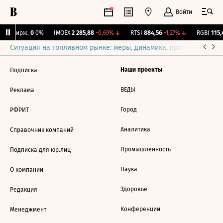
Войти
CNY Бирж.
0
0%
IMOEX
2 285,88
-0,69%
↓
RTSI
884,56
-1,27%
↓
RGBI
115,4
Ситуация на топливном рынке: меры, динамика, прогнозы
Выб
Наши проекты
Подписка
ВЕДЫ
Реклама
Город
РФРИТ
Аналитика
Справочник компаний
Промышленность
Подписка для юр.лиц
Наука
О компании
Здоровье
Редакция
Конференции
Менеджмент