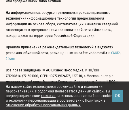
или продаже каких-либо активов.
На информационном ресурсе применяются рекомендательные
технологии (информационные технологии предоставления
информации на основе сбора, систематизации и анализа сведений,
относящихся к предпочтениям пользователей сети «Интернет»,
находящихся на территории Российской Федерации).
Правила применения рекомендательных технологий в виджетах
рекламно-обменной сети, размещенных на сайте vedomosti.ru:
СМИ2
,
24smi
Все права защищены © АО Бизнес Ньюс Медиа, ИНН/КПП
7712108141/771501001, ОГРН 1027739124775, 127018, г. Москва, вн.тер.г.
муниципальный округ Марьина Роща, ул. Полковая, д. 3, стр. 1 1999—
На нашем сайте используются cookie-файлы и технологии
2026
персонализации. Продолжая пользоваться данным сайтом, вы
ОК
подтверждаете свое
согласие
на использование файлов cookie
и технологий персонализации в соответствии с
Политикой в
отношении обработки персональных данных.