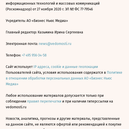
информационных технологий и массовых коммуникаций
(Роскомнадзор) от 27 ноября 2020 г. ЭЛ № ФС 77-79546
Учредитель: АО «Бизнес Ньюс Медиа»
Главный редактор: Казьмина Ирина Сергеевна
Электронная почта:
news@vedomosti.ru
Телефон:
+7 495 956-34-58
Сайт использует
IP адреса, cookie и данные геолокации
Пользователей сайта, условия использования содержатся в
Политике
в отношении обработки персональных данных АО «Бизнес Ньюс
Медиа»
Любое использование материалов допускается только при
соблюдении
правил перепечатки
и при наличии гиперссылки на
vedomosti.ru
Новости, аналитика, прогнозы и другие материалы, представленные
на данном сайте, не являются офертой или рекомендацией к покупке