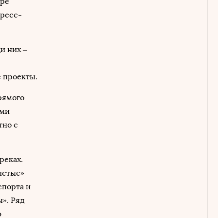
ере
пресс-
и них –
 проекты.
рямого
ыми
тно с
реках.
истые»
спорта и
». Ряд
ю