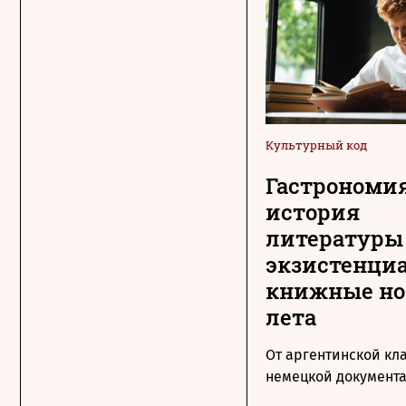
Культурный код
Гастрономия
история
литературы
экзистенци
книжные н
лета
От аргентинской кл
немецкой документ