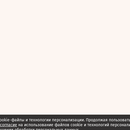
ookie-файлы и технологии персонализации. Продолжая пользоват
согласие
на использование файлов cookie и технологий персонал
ошении обработки персональных данных.