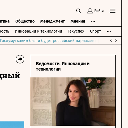
Войти
итика
Общество
Менеджмент
Мнения
ость
Инновации и технологии
Техуспех
Спорт
Госдуму: каким был и будет российский парламент
Война на Бли
Ведомости. Инновации и
технологии
одный