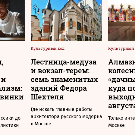
Культурный код
Культурный 
,
Лестница-медуза
Алмаз
и вокзал-терем:
колесн
 и
семь знаменитых
«дачны
ализм:
зданий Федора
куда п
овинки
Шехтеля
выходн
август
Где искать главные работы
архитектора русского модерна
ассики до
Только инт
в Москве
алистики
Москве