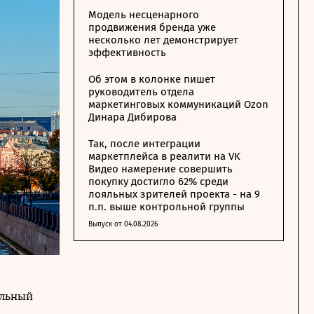
Модель несценарного
продвижения бренда уже
несколько лет демонстрирует
эффективность
Об этом в колонке пишет
руководитель отдела
маркетинговых коммуникаций Ozon
Динара Дибирова
Так, после интеграции
маркетплейса в реалити на VK
Видео намерение совершить
покупку достигло 62% среди
лояльных зрителей проекта - на 9
п.п. выше контрольной группы
Выпуск от 04.08.2026
альный