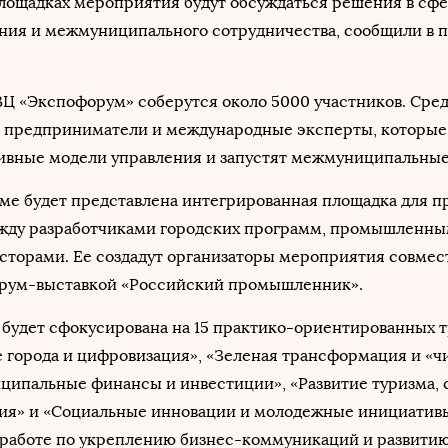
лощадках мероприятия будут обсуждаться решения в сф
ения и межмуниципального сотрудничества, сообщили в 
ВЦ «Экспофорум» соберутся около 5000 участников. Сред
, предприниматели и международные эксперты, которые
ивные модели управления и запустят межмуниципальные
уме будет представлена интегрированная площадка для п
жду разработчиками городских программ, промышленн
сторами. Ее создадут организаторы мероприятия совмес
рум-выставкой «Российский промышленник».
будет сфокусирована на 15 практико-ориентированных т
 города и цифровизация», «Зеленая трансформация и «ч
ципальные финансы и инвестиции», «Развитие туризма, 
дия» и «Социальные инновации и молодежные инициативы
 работе по укреплению бизнес-коммуникаций и развити