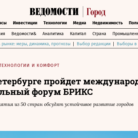
нсы
Инвестиции
Технологии
Медиа
Недвижимость
Пол
ния
Ведомости&
Аналитика
Капитал
Страна
Промышленн
 рынке: меры, динамика, прогнозы
Выбор редакции
Выборы в 
ТЕХНОЛОГИИ И КОМФОРТ
етербурге пройдет междунар
льный форум БРИКС
тия из 50 стран обсудят устойчивое развитие городов