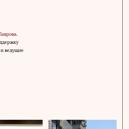
Лаврова
.
оддержку
 и ведущие