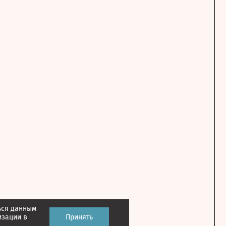
ься данным
изации в
Принять