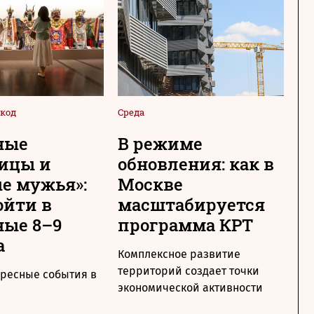
код
Среда
Сре
ные
В режиме
Н
ицы и
обновления: как в
с
е мужья»:
Москве
М
ойти в
масштабируется
т
ые 8–9
программа КРТ
п
а
Комплексное развитие
Ме
территорий создает точки
по
ересные события в
экономической активности
ра