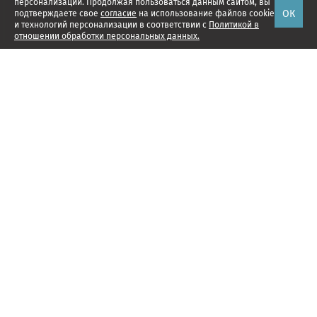
персонализации. Продолжая пользоваться данным сайтом, вы
ОК
подтверждаете свое
согласие
на использование файлов cookie
и технологий персонализации в соответствии с
Политикой в
отношении обработки персональных данных.
Наши проекты
Подписка
Реклама
Справочник компаний
Об издании
Редакция