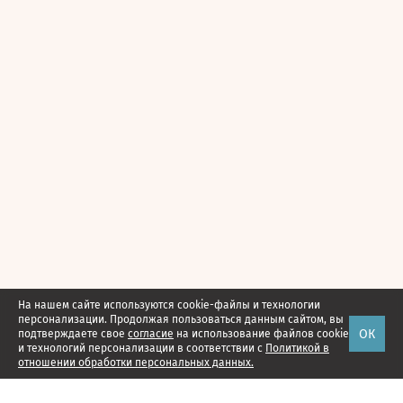
На нашем сайте используются cookie-файлы и технологии
персонализации. Продолжая пользоваться данным сайтом, вы
ОК
подтверждаете свое
согласие
на использование файлов cookie
и технологий персонализации в соответствии с
Политикой в
отношении обработки персональных данных.