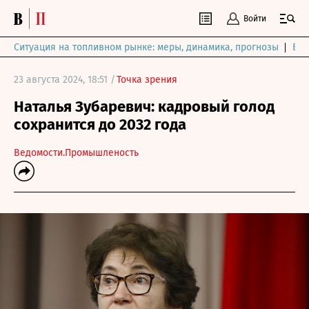
Войти
Ситуация на топливном рынке: меры, динамика, прогнозы
Выб
23 августа 2024, 18:51 /
Точка зрения
Наталья Зубаревич: кадровый голод
сохранится до 2032 года
Ведомости.Промышленость