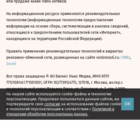
или продаже каких-либо активов.
На информационном ресурсе применяются рекомендательные
технологии (информационные технологии предоставления
информации на основе сбора, систематизации и анализа сведений,
относящихся к предпочтениям пользователей сети «Интернет»,
находящихся на территории Российской Федерации).
Правила применения рекомендательных технологий в виджетах
рекламно-обменной сети, размещенных на сайте vedomosti.ru:
СМИ2
,
24smi
Все права защищены © АО Бизнес Ньюс Медиа, ИНН/КПП
7712108141/771501001, ОГРН 1027739124775, 127018, г. Москва, вн.тер.г.
муниципальный округ Марьина Роща, ул. Полковая, д. 3, стр. 1 1999—
На нашем сайте используются cookie-файлы и технологии
2026
персонализации. Продолжая пользоваться данным сайтом, вы
ОК
подтверждаете свое
согласие
на использование файлов cookie
и технологий персонализации в соответствии с
Политикой в
отношении обработки персональных данных.