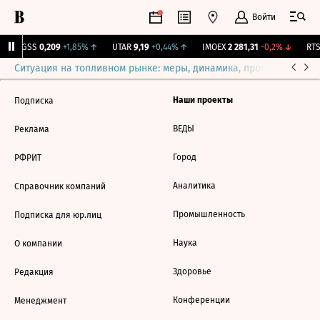
Войти
RGSS
0,209
+1,85%
↑
UTAR
9,19
+0,44%
↑
IMOEX
2 281,31
-0,2%
↓
RTSI
Ситуация на топливном рынке: меры, динамика, прогнозы
Выб
Наши проекты
Подписка
ВЕДЫ
Реклама
Город
РФРИТ
Аналитика
Справочник компаний
Промышленность
Подписка для юр.лиц
Наука
О компании
Здоровье
Редакция
Конференции
Менеджмент