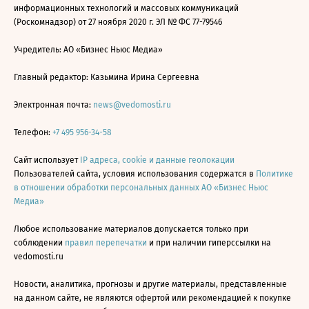
информационных технологий и массовых коммуникаций
(Роскомнадзор) от 27 ноября 2020 г. ЭЛ № ФС 77-79546
Учредитель: АО «Бизнес Ньюс Медиа»
Главный редактор: Казьмина Ирина Сергеевна
Электронная почта:
news@vedomosti.ru
Телефон:
+7 495 956-34-58
Сайт использует
IP адреса, cookie и данные геолокации
Пользователей сайта, условия использования содержатся в
Политике
в отношении обработки персональных данных АО «Бизнес Ньюс
Медиа»
Любое использование материалов допускается только при
соблюдении
правил перепечатки
и при наличии гиперссылки на
vedomosti.ru
Новости, аналитика, прогнозы и другие материалы, представленные
на данном сайте, не являются офертой или рекомендацией к покупке