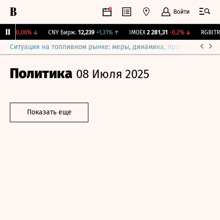
Войти
,17
-0,06%
↓
CNY Бирж.
12,239
+1,31%
↑
IMOEX
2 281,31
-0,2%
↓
RGBITR
7
Ситуация на топливном рынке: меры, динамика, прогнозы
Выб
Политика
08 Июля 2025
Показать еще