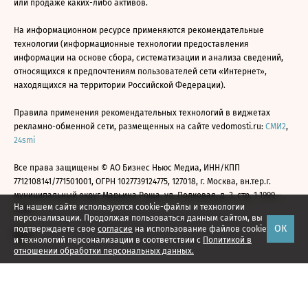
или продаже каких-либо активов.
На информационном ресурсе применяются рекомендательные
технологии (информационные технологии предоставления
информации на основе сбора, систематизации и анализа сведений,
относящихся к предпочтениям пользователей сети «Интернет»,
находящихся на территории Российской Федерации).
Правила применения рекомендательных технологий в виджетах
рекламно-обменной сети, размещенных на сайте vedomosti.ru:
СМИ2
,
24smi
Все права защищены © АО Бизнес Ньюс Медиа, ИНН/КПП
7712108141/771501001, ОГРН 1027739124775, 127018, г. Москва, вн.тер.г.
муниципальный округ Марьина Роща, ул. Полковая, д. 3, стр. 1 1999—
На нашем сайте используются cookie-файлы и технологии
2026
персонализации. Продолжая пользоваться данным сайтом, вы
ОК
подтверждаете свое
согласие
на использование файлов cookie
и технологий персонализации в соответствии с
Политикой в
отношении обработки персональных данных.