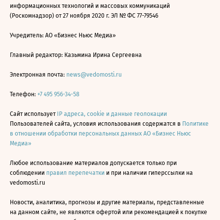
информационных технологий и массовых коммуникаций
(Роскомнадзор) от 27 ноября 2020 г. ЭЛ № ФС 77-79546
Учредитель: АО «Бизнес Ньюс Медиа»
Главный редактор: Казьмина Ирина Сергеевна
Электронная почта:
news@vedomosti.ru
Телефон:
+7 495 956-34-58
Сайт использует
IP адреса, cookie и данные геолокации
Пользователей сайта, условия использования содержатся в
Политике
в отношении обработки персональных данных АО «Бизнес Ньюс
Медиа»
Любое использование материалов допускается только при
соблюдении
правил перепечатки
и при наличии гиперссылки на
vedomosti.ru
Новости, аналитика, прогнозы и другие материалы, представленные
на данном сайте, не являются офертой или рекомендацией к покупке