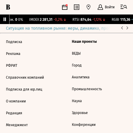
Войти
Y Бирж.
0
0%
IMOEX
2 281,31
-0,2%
↓
RTSI
874,64
-1,12%
↓
RGBI
115,36
+
Ситуация на топливном рынке: меры, динамика, прогнозы
Выб
Наши проекты
Подписка
ВЕДЫ
Реклама
Город
РФРИТ
Аналитика
Справочник компаний
Промышленность
Подписка для юр.лиц
Наука
О компании
Здоровье
Редакция
Конференции
Менеджмент