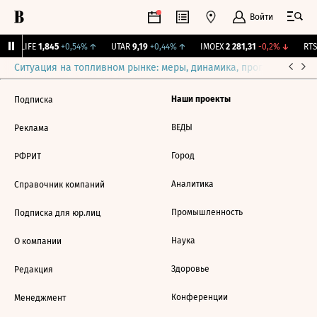
Войти
↑
LIFE
1,845
+0,54%
↑
UTAR
9,19
+0,44%
↑
IMOEX
2 281,31
-0,2%
↓
RTSI
Ситуация на топливном рынке: меры, динамика, прогнозы
Выб
Наши проекты
Подписка
ВЕДЫ
Реклама
Город
РФРИТ
Аналитика
Справочник компаний
Промышленность
Подписка для юр.лиц
Наука
О компании
Здоровье
Редакция
Конференции
Менеджмент