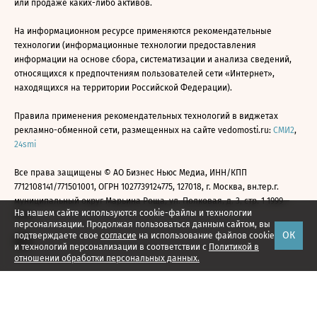
или продаже каких-либо активов.
На информационном ресурсе применяются рекомендательные
технологии (информационные технологии предоставления
информации на основе сбора, систематизации и анализа сведений,
относящихся к предпочтениям пользователей сети «Интернет»,
находящихся на территории Российской Федерации).
Правила применения рекомендательных технологий в виджетах
рекламно-обменной сети, размещенных на сайте vedomosti.ru:
СМИ2
,
24smi
Все права защищены © АО Бизнес Ньюс Медиа, ИНН/КПП
7712108141/771501001, ОГРН 1027739124775, 127018, г. Москва, вн.тер.г.
муниципальный округ Марьина Роща, ул. Полковая, д. 3, стр. 1 1999—
На нашем сайте используются cookie-файлы и технологии
2026
персонализации. Продолжая пользоваться данным сайтом, вы
ОК
подтверждаете свое
согласие
на использование файлов cookie
и технологий персонализации в соответствии с
Политикой в
отношении обработки персональных данных.