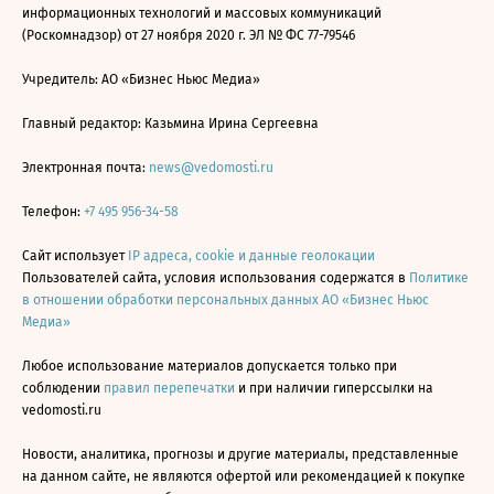
информационных технологий и массовых коммуникаций
(Роскомнадзор) от 27 ноября 2020 г. ЭЛ № ФС 77-79546
Учредитель: АО «Бизнес Ньюс Медиа»
Главный редактор: Казьмина Ирина Сергеевна
Электронная почта:
news@vedomosti.ru
Телефон:
+7 495 956-34-58
Сайт использует
IP адреса, cookie и данные геолокации
Пользователей сайта, условия использования содержатся в
Политике
в отношении обработки персональных данных АО «Бизнес Ньюс
Медиа»
Любое использование материалов допускается только при
соблюдении
правил перепечатки
и при наличии гиперссылки на
vedomosti.ru
Новости, аналитика, прогнозы и другие материалы, представленные
на данном сайте, не являются офертой или рекомендацией к покупке