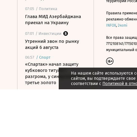
территории Росс
07:05
/ Политика
Правила примене
Глава МИД Азербайджана
рекламно-обменно
приехал на Украину
INFOX
,
24smi
07:01
/ Инвестиции
Все права защищ
Утренний звон по рынку
7712108141/7715010
акций 6 августа
муниципальный окр
06:57
/
Спорт
«Спартак» начал защиту
кубкового титула с
На нашем сайте используются c
разгрома, у синхронистов
сайтом, вы подтверждаете свое
третье золото
соответствии с
Политикой в отн
06:46
/ Инвестиции
Цена на нефть Brent упала
до $79,7
06:42
/ Политика
БПЛА атаковали склад WB в
Тверской области