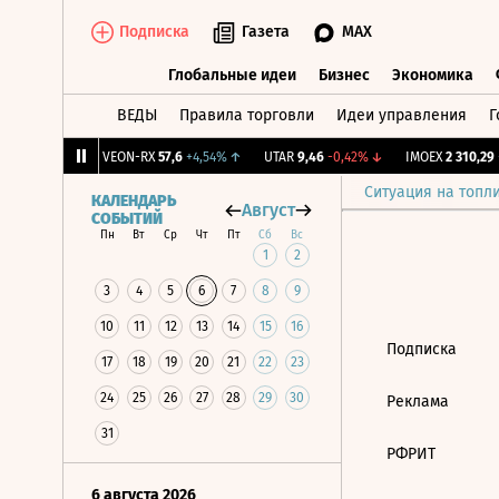
Подписка
Газета
MAX
Глобальные идеи
Бизнес
Экономика
ВЕДЫ
Правила торговли
Идеи управления
Г
Глобальные идеи
Бизнес
Экономик
61
+0,59%
↑
VEON-RX
57,6
+4,54%
↑
UTAR
9,46
-0,42%
↓
IMOEX
2 310,29
+
Ситуация на топл
КАЛЕНДАРЬ
Август
СОБЫТИЙ
Пн
Вт
Ср
Чт
Пт
Сб
Вс
1
2
3
4
5
6
7
8
9
10
11
12
13
14
15
16
Подписка
17
18
19
20
21
22
23
24
25
26
27
28
29
30
Реклама
31
РФРИТ
6 августа 2026