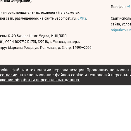
ийской Федерации).
Телефон:
+7
ния рекомендательных технологий в виджетах
й сети, размещенных на сайте vedomosti.ru:
СМИ2
,
Сайт испол
сайта, усл
обработки 
ены © АО Бизнес Ньюс Медиа, ИНН/КПП
01, ОГРН 1027739124775, 127018, г. Москва, вн.тер.г.
уг Марьина Роща, ул. Полковая, д. 3, стр. 1 1999—2026
ookie-файлы и технологии персонализации. Продолжая пользоват
согласие
на использование файлов cookie и технологий персонал
ошении обработки персональных данных.