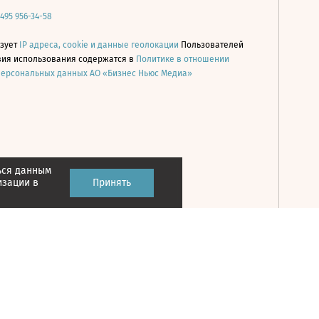
 495 956-34-58
ьзует
IP адреса, cookie и данные геолокации
Пользователей
овия использования содержатся в
Политике в отношении
персональных данных АО «Бизнес Ньюс Медиа»
ься данным
Принять
изации в