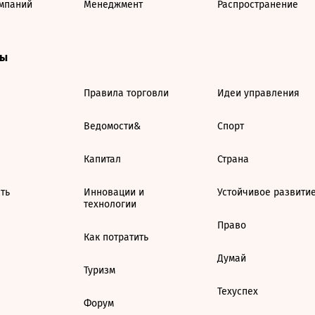
мпаний
Менеджмент
Распространение
ты
Правила торговли
Идеи управления
Ведомости&
Спорт
Капитал
Страна
ть
Инновации и
Устойчивое развити
технологии
Право
Как потратить
Думай
Туризм
Техуспех
Форум