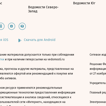
ьс
Ведомости Юг
Ведомости Северо-
Запад
я iOS
Скачать для Android
ание материалов допускается только при соблюдении
Сетевое изд
атки
и при наличии гиперссылки на vedomosti.ru
Решение Фе
ка, прогнозы и другие материалы, представленные на
информацио
 являются офертой или рекомендацией к покупке или
от 27 ноября
ибо активов.
Учредитель
ном ресурсе применяются рекомендательные
ормационные технологии предоставления информации
Главный ре
 систематизации и анализа сведений, относящихся к
ользователей сети «Интернет», находящихся на
Электронна