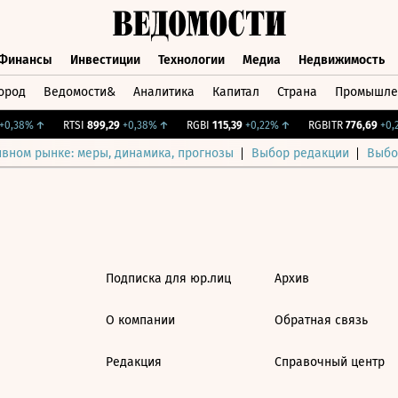
Финансы
Инвестиции
Технологии
Медиа
Недвижимость
ород
Ведомости&
Аналитика
Капитал
Страна
Промышле
а
Финансы
Инвестиции
Технологии
Медиа
Недвижимос
0,38%
↑
RTSI
899,29
+0,38%
↑
RGBI
115,39
+0,22%
↑
RGBITR
776,69
+0,2
ивном рынке: меры, динамика, прогнозы
Выбор редакции
Выбо
Подписка для юр.лиц
Архив
О компании
Обратная связь
Редакция
Справочный центр