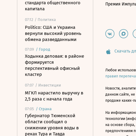
стандарта общественного
Премия Импул
капитала
07:12
/ Политика
Politico: США и Украина
вернули высокий уровень
обмена разведданными
07:09
/
Город
Скачать дл
Ходынка деловая: в районе
формируется
перспективный офисный
Любое использов
кластер
правил перепеч
07:07
/ Инвестиции
Новости, аналити
МГКЛ нарастило выручку в
данном сайте, не
2,5 раза с начала года
продаже каких-л
07:05
/
Страна
На информацион
Губернатор Тюменской
технологии (инф
области сообщил о
на основе сбора,
снижении уровня воды в
предпочтениям п
реках Тура и Тавда