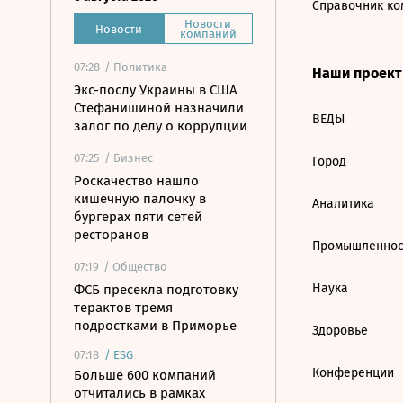
Справочник ко
Новости
Новости
компаний
07:28
/ Политика
Наши проек
Экс-послу Украины в США
Стефанишиной назначили
ВЕДЫ
залог по делу о коррупции
07:25
/ Бизнес
Город
Роскачество нашло
кишечную палочку в
Аналитика
бургерах пяти сетей
ресторанов
Промышленнос
07:19
/ Общество
Наука
ФСБ пресекла подготовку
терактов тремя
подростками в Приморье
Здоровье
07:18
/
ESG
Конференции
Больше 600 компаний
отчитались в рамках