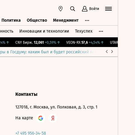
Войти
Политика
Общество
Менеджмент
нность
Инновации и технологии
Техуспех
ть
Политика
Общество
Менеджмент
4%
↑
CNY Бирж.
12,061
+0,59%
↑
VEON-RX
57,6
+4,54%
↑
UTAR
9,46
-0,42
ры в Госдуму: каким был и будет российский парламент
Война н
Контакты
127018, г. Москва, ул. Полковая, д. 3, стр. 1
На карте
+7 495 956-34-58