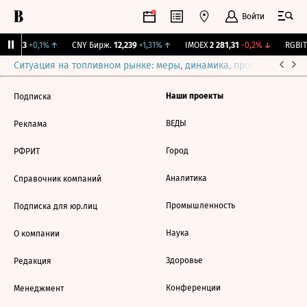
Войти
I
115,3
+0,1%
↑
CNY Бирж.
12,239
+1,31%
↑
IMOEX
2 281,31
-0,2%
↓
RGBIT
Ситуация на топливном рынке: меры, динамика, прогнозы
Выб
Наши проекты
Подписка
ВЕДЫ
Реклама
Город
РФРИТ
Аналитика
Справочник компаний
Промышленность
Подписка для юр.лиц
Наука
О компании
Здоровье
Редакция
Конференции
Менеджмент