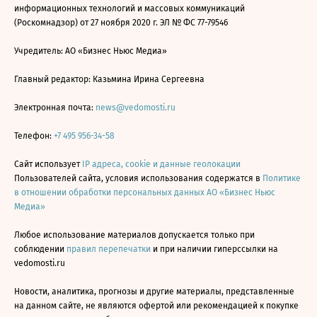
информационных технологий и массовых коммуникаций
(Роскомнадзор) от 27 ноября 2020 г. ЭЛ № ФС 77-79546
Учредитель: АО «Бизнес Ньюс Медиа»
Главный редактор: Казьмина Ирина Сергеевна
Электронная почта:
news@vedomosti.ru
Телефон:
+7 495 956-34-58
Сайт использует
IP адреса, cookie и данные геолокации
Пользователей сайта, условия использования содержатся в
Политике
в отношении обработки персональных данных АО «Бизнес Ньюс
Медиа»
Любое использование материалов допускается только при
соблюдении
правил перепечатки
и при наличии гиперссылки на
vedomosti.ru
Новости, аналитика, прогнозы и другие материалы, представленные
на данном сайте, не являются офертой или рекомендацией к покупке