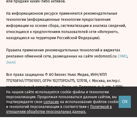
или продаже каких-либо активов.
На информационном ресурсе применяются рекомендательные
технологии (информационные технологии предоставления
информации на основе сбора, систематизации и анализа сведений,
относящихся к предпочтениям пользователей сети «Интернет»,
находящихся на территории Российской Федерации).
Правила применения рекомендательных технологий в виджетах
рекламно-обменной сети, размещенных на сайте vedomosti.ru:
СМИ2
,
24smi
Все права защищены © АО Бизнес Ньюс Медиа, ИНН/КПП
7712108141/771501001, ОГРН 1027739124775, 127018, г. Москва, вн.тер.г.
муниципальный округ Марьина Роща, ул. Полковая, д. 3, стр. 1 1999—
На нашем сайте используются cookie-файлы и технологии
2026
персонализации. Продолжая пользоваться данным сайтом, вы
ОК
подтверждаете свое
согласие
на использование файлов cookie
и технологий персонализации в соответствии с
Политикой в
отношении обработки персональных данных.