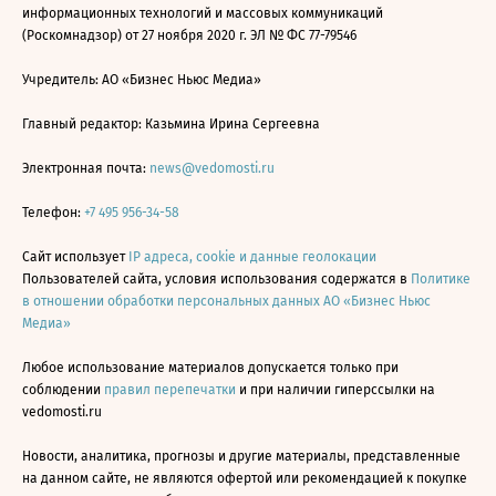
информационных технологий и массовых коммуникаций
(Роскомнадзор) от 27 ноября 2020 г. ЭЛ № ФС 77-79546
Учредитель: АО «Бизнес Ньюс Медиа»
Главный редактор: Казьмина Ирина Сергеевна
Электронная почта:
news@vedomosti.ru
Телефон:
+7 495 956-34-58
Сайт использует
IP адреса, cookie и данные геолокации
Пользователей сайта, условия использования содержатся в
Политике
в отношении обработки персональных данных АО «Бизнес Ньюс
Медиа»
Любое использование материалов допускается только при
соблюдении
правил перепечатки
и при наличии гиперссылки на
vedomosti.ru
Новости, аналитика, прогнозы и другие материалы, представленные
на данном сайте, не являются офертой или рекомендацией к покупке