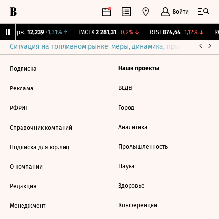
Войти
NY Бирж.
12,239
+1,31%
↑
IMOEX
2 281,31
-0,2%
↓
RTSI
874,64
-1,12%
↓
RG
Ситуация на топливном рынке: меры, динамика, прогнозы
Выб
Наши проекты
Подписка
ВЕДЫ
Реклама
Город
РФРИТ
Аналитика
Справочник компаний
Промышленность
Подписка для юр.лиц
Наука
О компании
Здоровье
Редакция
Конференции
Менеджмент