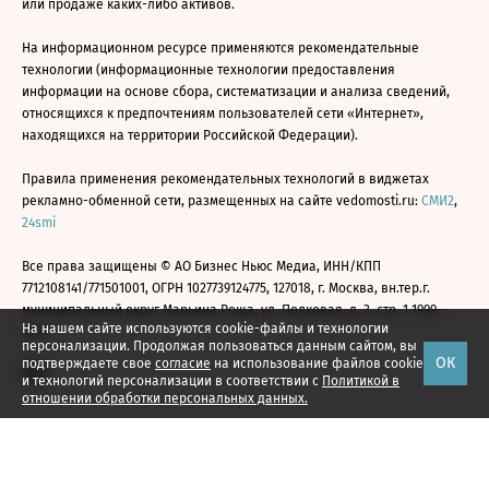
или продаже каких-либо активов.
На информационном ресурсе применяются рекомендательные
технологии (информационные технологии предоставления
информации на основе сбора, систематизации и анализа сведений,
относящихся к предпочтениям пользователей сети «Интернет»,
находящихся на территории Российской Федерации).
Правила применения рекомендательных технологий в виджетах
рекламно-обменной сети, размещенных на сайте vedomosti.ru:
СМИ2
,
24smi
Все права защищены © АО Бизнес Ньюс Медиа, ИНН/КПП
7712108141/771501001, ОГРН 1027739124775, 127018, г. Москва, вн.тер.г.
муниципальный округ Марьина Роща, ул. Полковая, д. 3, стр. 1 1999—
На нашем сайте используются cookie-файлы и технологии
2026
персонализации. Продолжая пользоваться данным сайтом, вы
ОК
подтверждаете свое
согласие
на использование файлов cookie
и технологий персонализации в соответствии с
Политикой в
отношении обработки персональных данных.