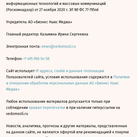
информационных технологий и массовых коммуникаций
(Роскомнадзор) от 27 ноября 2020 г. ЭЛ № ФС 77-79546
Учредитель: АО «Бизнес Ньюс Медиа»
Главный редактор: Казьмина Ирина Сергеевна
Электронная почта:
news@vedomosti.ru
Телефон:
+7 495 956-34-58
Сайт использует
IP адреса, cookie и данные геолокации
Пользователей сайта, условия использования содержатся в
Политике
в отношении обработки персональных данных АО «Бизнес Ньюс
Медиа»
Любое использование материалов допускается только при
соблюдении
правил перепечатки
и при наличии гиперссылки на
vedomosti.ru
Новости, аналитика, прогнозы и другие материалы, представленные
на данном сайте, не являются офертой или рекомендацией к покупке