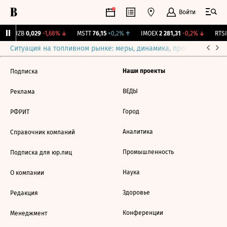
Войти
KUZB
0,029
-1,68%
↓
MSTT
76,15
+0,2%
↑
IMOEX
2 281,31
-0,2%
↓
RTSI
Ситуация на топливном рынке: меры, динамика, прогнозы
Выб
Наши проекты
Подписка
ВЕДЫ
Реклама
Город
РФРИТ
Аналитика
Справочник компаний
Промышленность
Подписка для юр.лиц
Наука
О компании
Здоровье
Редакция
Конференции
Менеджмент