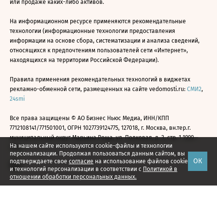
или продаже каких-либо активов.
На информационном ресурсе применяются рекомендательные
технологии (информационные технологии предоставления
информации на основе сбора, систематизации и анализа сведений,
относящихся к предпочтениям пользователей сети «Интернет»,
находящихся на территории Российской Федерации).
Правила применения рекомендательных технологий в виджетах
рекламно-обменной сети, размещенных на сайте vedomosti.ru:
СМИ2
,
24smi
Все права защищены © АО Бизнес Ньюс Медиа, ИНН/КПП
7712108141/771501001, ОГРН 1027739124775, 127018, г. Москва, вн.тер.г.
муниципальный округ Марьина Роща, ул. Полковая, д. 3, стр. 1 1999—
На нашем сайте используются cookie-файлы и технологии
2026
персонализации. Продолжая пользоваться данным сайтом, вы
ОК
подтверждаете свое
согласие
на использование файлов cookie
и технологий персонализации в соответствии с
Политикой в
отношении обработки персональных данных.