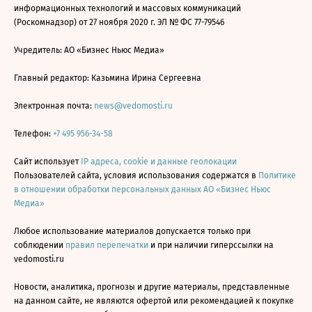
информационных технологий и массовых коммуникаций
(Роскомнадзор) от 27 ноября 2020 г. ЭЛ № ФС 77-79546
Учредитель: АО «Бизнес Ньюс Медиа»
Главный редактор: Казьмина Ирина Сергеевна
Электронная почта:
news@vedomosti.ru
Телефон:
+7 495 956-34-58
Сайт использует
IP адреса, cookie и данные геолокации
Пользователей сайта, условия использования содержатся в
Политике
в отношении обработки персональных данных АО «Бизнес Ньюс
Медиа»
Любое использование материалов допускается только при
соблюдении
правил перепечатки
и при наличии гиперссылки на
vedomosti.ru
Новости, аналитика, прогнозы и другие материалы, представленные
на данном сайте, не являются офертой или рекомендацией к покупке