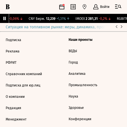
Войти
15,17
-0,06%
↓
CNY Бирж.
12,239
+1,31%
↑
IMOEX
2 281,31
-0,2%
↓
RGBITR
Ситуация на топливном рынке: меры, динамика, прогнозы
Выб
Наши проекты
Подписка
ВЕДЫ
Реклама
Город
РФРИТ
Аналитика
Справочник компаний
Промышленность
Подписка для юр.лиц
Наука
О компании
Здоровье
Редакция
Конференции
Менеджмент