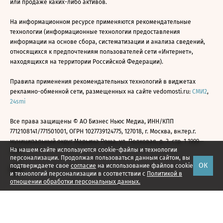
или продаже каких-либо активов.
На информационном ресурсе применяются рекомендательные
технологии (информационные технологии предоставления
информации на основе сбора, систематизации и анализа сведений,
относящихся к предпочтениям пользователей сети «Интернет»,
находящихся на территории Российской Федерации).
Правила применения рекомендательных технологий в виджетах
рекламно-обменной сети, размещенных на сайте vedomosti.ru:
СМИ2
,
24smi
Все права защищены © АО Бизнес Ньюс Медиа, ИНН/КПП
7712108141/771501001, ОГРН 1027739124775, 127018, г. Москва, вн.тер.г.
муниципальный округ Марьина Роща, ул. Полковая, д. 3, стр. 1 1999—
На нашем сайте используются cookie-файлы и технологии
2026
персонализации. Продолжая пользоваться данным сайтом, вы
ОК
подтверждаете свое
согласие
на использование файлов cookie
и технологий персонализации в соответствии с
Политикой в
отношении обработки персональных данных.