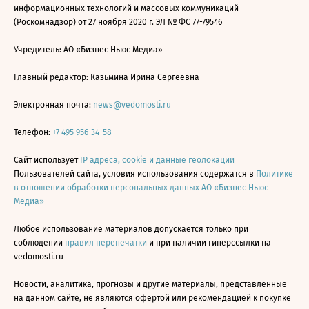
информационных технологий и массовых коммуникаций
(Роскомнадзор) от 27 ноября 2020 г. ЭЛ № ФС 77-79546
Учредитель: АО «Бизнес Ньюс Медиа»
Главный редактор: Казьмина Ирина Сергеевна
Электронная почта:
news@vedomosti.ru
Телефон:
+7 495 956-34-58
Сайт использует
IP адреса, cookie и данные геолокации
Пользователей сайта, условия использования содержатся в
Политике
в отношении обработки персональных данных АО «Бизнес Ньюс
Медиа»
Любое использование материалов допускается только при
соблюдении
правил перепечатки
и при наличии гиперссылки на
vedomosti.ru
Новости, аналитика, прогнозы и другие материалы, представленные
на данном сайте, не являются офертой или рекомендацией к покупке