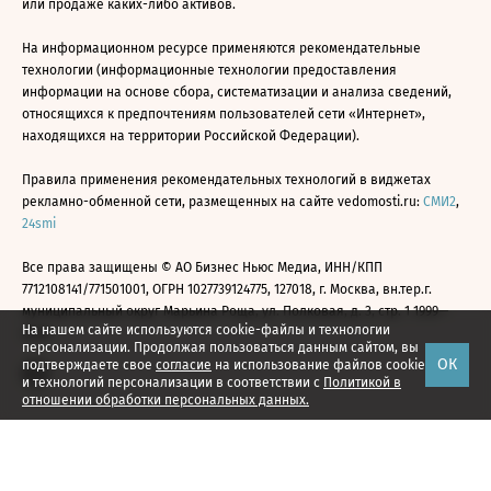
или продаже каких-либо активов.
На информационном ресурсе применяются рекомендательные
технологии (информационные технологии предоставления
информации на основе сбора, систематизации и анализа сведений,
относящихся к предпочтениям пользователей сети «Интернет»,
находящихся на территории Российской Федерации).
Правила применения рекомендательных технологий в виджетах
рекламно-обменной сети, размещенных на сайте vedomosti.ru:
СМИ2
,
24smi
Все права защищены © АО Бизнес Ньюс Медиа, ИНН/КПП
7712108141/771501001, ОГРН 1027739124775, 127018, г. Москва, вн.тер.г.
муниципальный округ Марьина Роща, ул. Полковая, д. 3, стр. 1 1999—
На нашем сайте используются cookie-файлы и технологии
2026
персонализации. Продолжая пользоваться данным сайтом, вы
ОК
подтверждаете свое
согласие
на использование файлов cookie
и технологий персонализации в соответствии с
Политикой в
отношении обработки персональных данных.