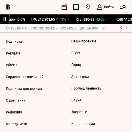
Войти
NY Бирж.
0
0%
IMOEX
2 301,65
+1,43%
↑
RTSI
895,93
+1,68%
↑
RGBI
115,3
Ситуация на топливном рынке: меры, динамика, прогнозы
Выб
Наши проекты
Подписка
ВЕДЫ
Реклама
Город
РФРИТ
Аналитика
Справочник компаний
Промышленность
Подписка для юр.лиц
Наука
О компании
Здоровье
Редакция
Конференции
Менеджмент