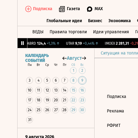
Подписка
Газета
MAX
Глобальные идеи
Бизнес
Экономика
ВЕДЫ
Правила торговли
Идеи управления
Г
Глобальные идеи
Бизнес
Экономик
39
+1,31%
↑
ABRD
124,4
+1,3%
↑
UTAR
9,19
+0,44%
↑
IMOEX
2 281,31
-0,2%
Ситуация на топл
КАЛЕНДАРЬ
Август
СОБЫТИЙ
Пн
Вт
Ср
Чт
Пт
Сб
Вс
1
2
3
4
5
6
7
8
9
10
11
12
13
14
15
16
Подписка
17
18
19
20
21
22
23
24
25
26
27
28
29
30
Реклама
31
РФРИТ
9 августа 2026