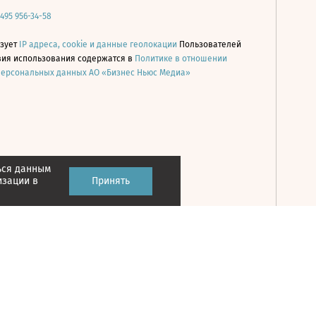
 495 956-34-58
ьзует
IP адреса, cookie и данные геолокации
Пользователей
овия использования содержатся в
Политике в отношении
персональных данных АО «Бизнес Ньюс Медиа»
ься данным
Принять
изации в