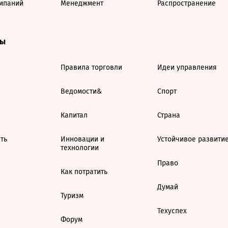
мпаний
Менеджмент
Распространение
ты
Правила торговли
Идеи управления
Ведомости&
Спорт
Капитал
Страна
ть
Инновации и
Устойчивое развити
технологии
Право
Как потратить
Думай
Туризм
Техуспех
Форум