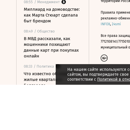
территории Росс
08:55
/ Менеджмент
Миллиард на домоводстве:
Правила примене
как Марта Стюарт сделала
рекламно-обменно
быт брендом
INFOX
,
24smi
08:49
/ Общество
Все права защищ
В МВД рассказали, как
7712108141/7715010
мошенники похищают
муниципальный окр
данные карт при покупках
онлайн
08:33
/ Политика
На нашем сайте используются c
Что известно об атаке на
сайтом, вы подтверждаете свое
жилые кварталы в
соответствии с
Политикой в отн
Белгороде
08:11
/ Политика
Демократы готовят
расследования против
связанных с Трампом
компаний