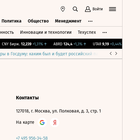
Войти
Политика
Общество
Менеджмент
нность
Инновации и технологии
Техуспех
ть
Политика
Общество
Менеджмент
CNY Бирж.
12,239
+1,31%
↑
ABRD
124,4
+1,3%
↑
UTAR
9,19
+0,44%
↑
IMOEX
ры в Госдуму: каким был и будет российский парламент
Война н
Контакты
127018, г. Москва, ул. Полковая, д. 3, стр. 1
На карте
+7 495 956-34-58