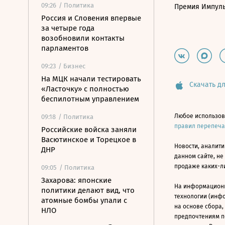
09:26
/ Политика
Премия Импул
Россия и Словения впервые
за четыре года
возобновили контакты
парламентов
09:23
/ Бизнес
На МЦК начали тестировать
Скачать дл
«Ласточку» с полностью
беспилотным управлением
Любое использов
09:18
/ Политика
правил перепеч
Российские войска заняли
Васютинское и Торецкое в
Новости, аналити
ДНР
данном сайте, не
продаже каких-л
09:05
/ Политика
Захарова: японские
На информацион
политики делают вид, что
технологии (инф
атомные бомбы упали с
на основе сбора,
НЛО
предпочтениям п