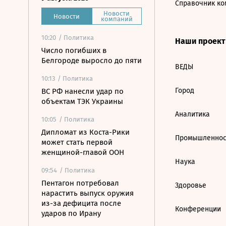
Справочник ко
Новости
Новости
компаний
10:20
/ Политика
Наши проек
Число погибших в
Белгороде выросло до пяти
ВЕДЫ
10:13
/ Политика
Город
ВС РФ нанесли удар по
объектам ТЭК Украины
Аналитика
10:05
/ Политика
Дипломат из Коста-Рики
Промышленнос
может стать первой
женщиной-главой ООН
Наука
09:54
/ Политика
Пентагон потребовал
Здоровье
нарастить выпуск оружия
из-за дефицита после
Конференции
ударов по Ирану