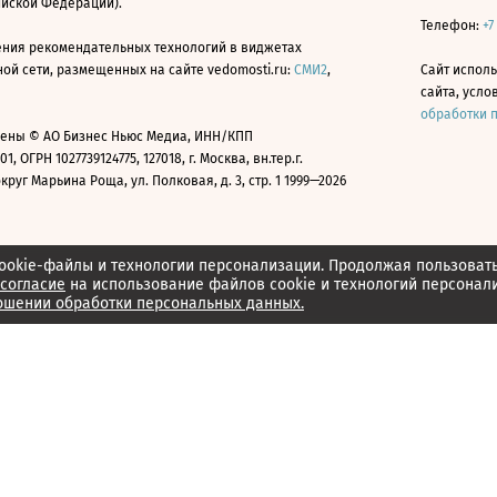
ийской Федерации).
Телефон:
+7
ния рекомендательных технологий в виджетах
й сети, размещенных на сайте vedomosti.ru:
СМИ2
,
Сайт испол
сайта, усл
обработки 
ены © АО Бизнес Ньюс Медиа, ИНН/КПП
01, ОГРН 1027739124775, 127018, г. Москва, вн.тер.г.
уг Марьина Роща, ул. Полковая, д. 3, стр. 1 1999—2026
ookie-файлы и технологии персонализации. Продолжая пользоват
согласие
на использование файлов cookie и технологий персонал
ошении обработки персональных данных.