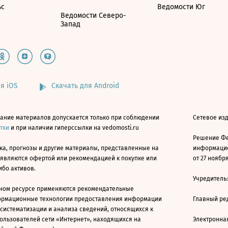
ьс
Ведомости Юг
Ведомости Северо-
Запад
я iOS
Скачать для Android
ание материалов допускается только при соблюдении
Сетевое изд
атки
и при наличии гиперссылки на vedomosti.ru
Решение Фе
ка, прогнозы и другие материалы, представленные на
информацио
 являются офертой или рекомендацией к покупке или
от 27 ноября
ибо активов.
Учредитель
ном ресурсе применяются рекомендательные
ормационные технологии предоставления информации
Главный ре
 систематизации и анализа сведений, относящихся к
ользователей сети «Интернет», находящихся на
Электронна