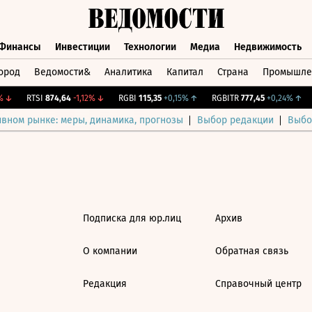
Финансы
Инвестиции
Технологии
Медиа
Недвижимость
ород
Ведомости&
Аналитика
Капитал
Страна
Промышле
а
Финансы
Инвестиции
Технологии
Медиа
Недвижимос
↓
RTSI
874,64
-1,12%
↓
RGBI
115,35
+0,15%
↑
RGBITR
777,45
+0,24%
↑
ивном рынке: меры, динамика, прогнозы
Выбор редакции
Выбо
Подписка для юр.лиц
Архив
О компании
Обратная связь
Редакция
Справочный центр