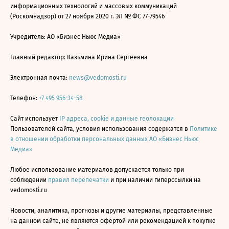
информационных технологий и массовых коммуникаций
(Роскомнадзор) от 27 ноября 2020 г. ЭЛ № ФС 77-79546
Учредитель: АО «Бизнес Ньюс Медиа»
Главный редактор: Казьмина Ирина Сергеевна
Электронная почта:
news@vedomosti.ru
Телефон:
+7 495 956-34-58
Сайт использует
IP адреса, cookie и данные геолокации
Пользователей сайта, условия использования содержатся в
Политике
в отношении обработки персональных данных АО «Бизнес Ньюс
Медиа»
Любое использование материалов допускается только при
соблюдении
правил перепечатки
и при наличии гиперссылки на
vedomosti.ru
Новости, аналитика, прогнозы и другие материалы, представленные
на данном сайте, не являются офертой или рекомендацией к покупке