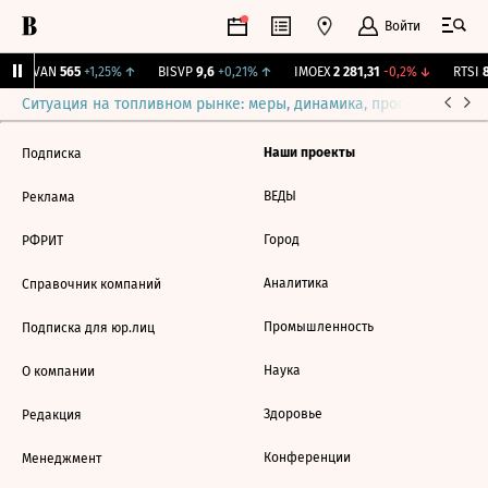
Войти
AVAN
565
+1,25%
↑
BISVP
9,6
+0,21%
↑
IMOEX
2 281,31
-0,2%
↓
RTSI
8
Ситуация на топливном рынке: меры, динамика, прогнозы
Выб
Наши проекты
Подписка
ВЕДЫ
Реклама
Город
РФРИТ
Аналитика
Справочник компаний
Промышленность
Подписка для юр.лиц
Наука
О компании
Здоровье
Редакция
Конференции
Менеджмент