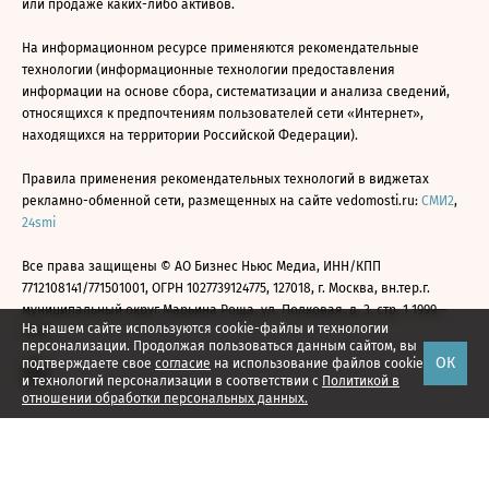
или продаже каких-либо активов.
На информационном ресурсе применяются рекомендательные
технологии (информационные технологии предоставления
информации на основе сбора, систематизации и анализа сведений,
относящихся к предпочтениям пользователей сети «Интернет»,
находящихся на территории Российской Федерации).
Правила применения рекомендательных технологий в виджетах
рекламно-обменной сети, размещенных на сайте vedomosti.ru:
СМИ2
,
24smi
Все права защищены © АО Бизнес Ньюс Медиа, ИНН/КПП
7712108141/771501001, ОГРН 1027739124775, 127018, г. Москва, вн.тер.г.
муниципальный округ Марьина Роща, ул. Полковая, д. 3, стр. 1 1999—
На нашем сайте используются cookie-файлы и технологии
2026
персонализации. Продолжая пользоваться данным сайтом, вы
ОК
подтверждаете свое
согласие
на использование файлов cookie
и технологий персонализации в соответствии с
Политикой в
отношении обработки персональных данных.