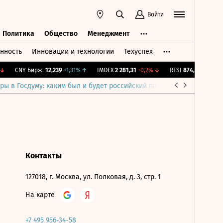
Войти
Политика
Общество
Менеджмент
нность
Инновации и технологии
Техуспех
ть
Политика
Общество
Менеджмент
↓
CNY Бирж.
12,239
+1,31%
↑
IMOEX
2 281,31
-0,2%
↓
RTSI
874,64
-1,12%
↓
ры в Госдуму: каким был и будет российский парламент
Война н
Контакты
127018, г. Москва, ул. Полковая, д. 3, стр. 1
На карте
+7 495 956-34-58