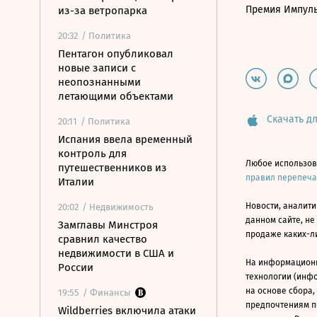
Премия Импул
из-за ветропарка
20:32
/ Политика
Пентагон опубликовал
новые записи с
неопознанными
летающими объектами
Скачать дл
20:11
/ Политика
Испания ввела временный
контроль для
Любое использов
путешественников из
правил перепеч
Италии
Новости, аналити
20:02
/ Недвижимость
данном сайте, не
Замглавы Минстроя
продаже каких-л
сравнил качество
недвижимости в США и
На информацион
России
технологии (инф
на основе сбора,
19:55
/ Финансы
предпочтениям п
Wildberries включила атаки