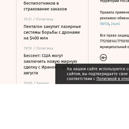
территории Росс
беспилотников в
страхование заказов
Правила примене
рекламно-обменно
19:31
/ Политика
INFOX
,
24smi
Пентагон закупит лазерные
системы борьбы с дронами
Все права защищ
на $400 млн
7712108141/7715010
муниципальный окр
19:19
/ Политика
Бессент: США могут
заключить новую мирную
сделку с Ираном 7 или 8
На нашем сайте используются c
августа
сайтом, вы подтверждаете свое
соответствии с
Политикой в отн
19:00
/ Бизнес
Аукцион по продаже
Рижского вокзала вновь не
состоялся
18:44
/ Политика
В Раде призвали Федорова
отправиться служить в ВСУ