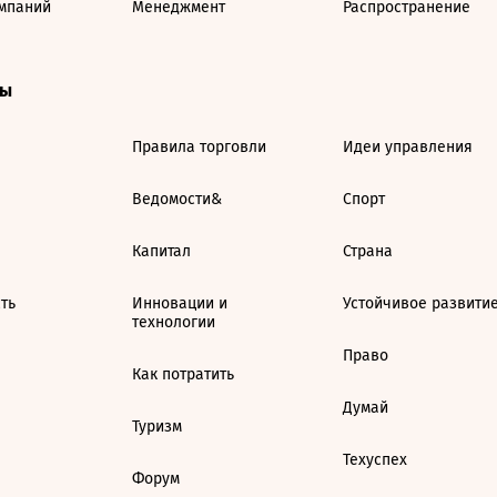
мпаний
Менеджмент
Распространение
ты
Правила торговли
Идеи управления
Ведомости&
Спорт
Капитал
Страна
ть
Инновации и
Устойчивое развити
технологии
Право
Как потратить
Думай
Туризм
Техуспех
Форум