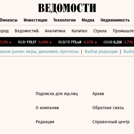
Финансы
Инвестиции
Технологии
Медиа
Недвижимость
ород
Ведомости&
Аналитика
Капитал
Страна
Промышле
а
Финансы
Инвестиции
Технологии
Медиа
Недвижимос
,12%
↓
RGBI
115,17
-0,06%
↓
RGBITR
775,48
-0,03%
↓
OGKB
0,226
-3,75%
ивном рынке: меры, динамика, прогнозы
Выбор редакции
Выбо
Подписка для юр.лиц
Архив
О компании
Обратная связь
Редакция
Справочный центр