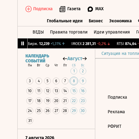
Подписка
Газета
MAX
Глобальные идеи
Бизнес
Экономика
ВЕДЫ
Правила торговли
Идеи управления
Г
Глобальные идеи
Бизнес
Экономик
3,75%
↓
CNY Бирж.
12,239
+1,31%
↑
IMOEX
2 281,31
-0,2%
↓
RTSI
874,64
-1
Ситуация на топл
КАЛЕНДАРЬ
Август
СОБЫТИЙ
Пн
Вт
Ср
Чт
Пт
Сб
Вс
1
2
3
4
5
6
7
8
9
10
11
12
13
14
15
16
Подписка
17
18
19
20
21
22
23
24
25
26
27
28
29
30
Реклама
31
РФРИТ
7 августа 2026