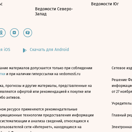
ьс
Ведомости Юг
Ведомости Северо-
Запад
я iOS
Скачать для Android
ание материалов допускается только при соблюдении
Сетевое изд
атки
и при наличии гиперссылки на vedomosti.ru
Решение Фе
ка, прогнозы и другие материалы, представленные на
информацио
 являются офертой или рекомендацией к покупке или
от 27 ноября
ибо активов.
Учредитель
ном ресурсе применяются рекомендательные
ормационные технологии предоставления информации
Главный ре
 систематизации и анализа сведений, относящихся к
ользователей сети «Интернет», находящихся на
Электронна