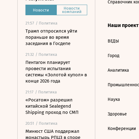
Справочник ко
Новости
Новости
компаний
21:57
/ Политика
Наши проек
Трамп отпросился уйти
пораньше во время
ВЕДЫ
заседания в Госдепе
21:32
/ Политика
Город
Пентагон планирует
провести испытания
Аналитика
системы «Золотой купол» в
конце 2026 года
Промышленнос
21:17
/ Политика
Наука
«Росатом» разрешил
китайской Sealegend
Shipping проход по СМП
Здоровье
20:51
/ Политика
Конференции
Минюст США поддержал
монастырь РПЦЗ в споре