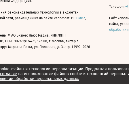
ийской Федерации).
Телефон:
+7
ния рекомендательных технологий в виджетах
й сети, размещенных на сайте vedomosti.ru:
СМИ2
,
Сайт испол
сайта, усл
обработки 
ены © АО Бизнес Ньюс Медиа, ИНН/КПП
01, ОГРН 1027739124775, 127018, г. Москва, вн.тер.г.
уг Марьина Роща, ул. Полковая, д. 3, стр. 1 1999—2026
ookie-файлы и технологии персонализации. Продолжая пользоват
согласие
на использование файлов cookie и технологий персонал
ошении обработки персональных данных.