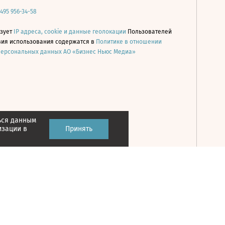
 495 956-34-58
ьзует
IP адреса, cookie и данные геолокации
Пользователей
овия использования содержатся в
Политике в отношении
персональных данных АО «Бизнес Ньюс Медиа»
ься данным
Принять
изации в