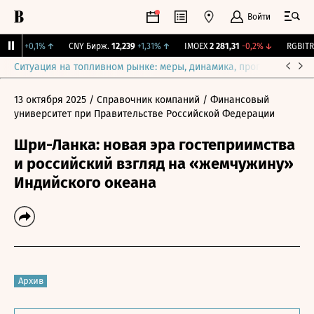
Войти
115,3
+0,1%
↑
CNY Бирж.
12,239
+1,31%
↑
IMOEX
2 281,31
-0,2%
↓
RGBITR
7
Ситуация на топливном рынке: меры, динамика, прогнозы
Выб
13 октября 2025
/ Справочник компаний
/ Финансовый
университет при Правительстве Российской Федерации
Шри-Ланка: новая эра гостеприимства
и российский взгляд на «жемчужину»
Индийского океана
Архив