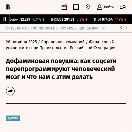
Войти
CNY Бирж.
12,239
+1,31%
↑
IMOEX
2 281,31
-0,2%
↓
RTSI
874,64
-1,12%
↓
R
Ситуация на топливном рынке: меры, динамика, прогнозы
Выб
28 октября 2025
/ Справочник компаний
/ Финансовый
университет при Правительстве Российской Федерации
Дофаминовая ловушка: как соцсети
перепрограммируют человеческий
мозг и что нам с этим делать
Архив