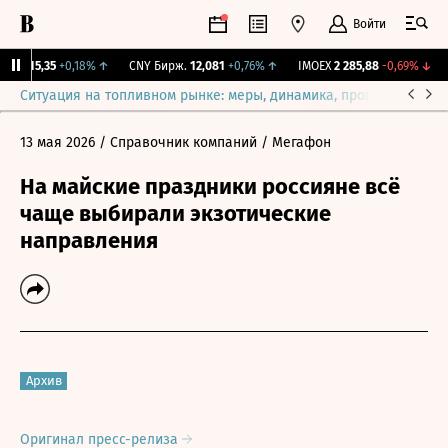
Войти
BI
115,35
+0,18%
↑
CNY Бирж.
12,081
+0,76%
↑
IMOEX
2 285,88
-0,69%
↓
R
Ситуация на топливном рынке: меры, динамика, прогнозы
Выб
13 мая 2026
/ Справочник компаний
/ Мегафон
На майские праздники россияне всё
чаще выбирали экзотические
направления
Архив
Оригинал пресс-релиза