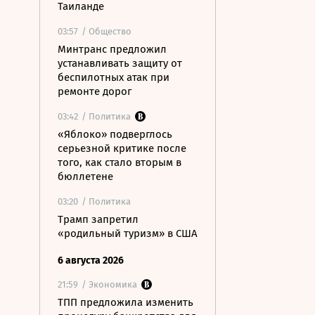
Таиланде
03:57
/ Общество
Минтранс предложил
устанавливать защиту от
беспилотных атак при
ремонте дорог
03:42
/ Политика
«Яблоко» подверглось
серьезной критике после
того, как стало вторым в
бюллетене
03:20
/ Политика
Трамп запретил
«родильный туризм» в США
6 августа 2026
21:59
/ Экономика
ТПП предложила изменить