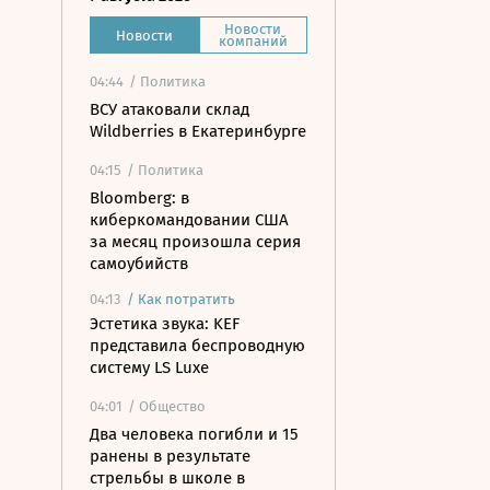
Новости
Новости
компаний
04:44
/ Политика
ВСУ атаковали склад
Wildberries в Екатеринбурге
04:15
/ Политика
Bloomberg: в
киберкомандовании США
за месяц произошла серия
самоубийств
04:13
/
Как потратить
Эстетика звука: KEF
представила беспроводную
систему LS Luxe
04:01
/ Общество
Два человека погибли и 15
ранены в результате
стрельбы в школе в