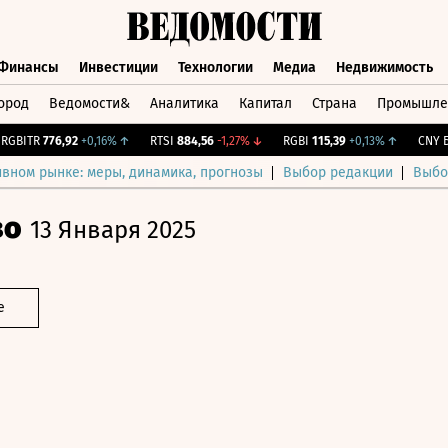
Финансы
Инвестиции
Технологии
Медиа
Недвижимость
ород
Ведомости&
Аналитика
Капитал
Страна
Промышле
а
Финансы
Инвестиции
Технологии
Медиа
Недвижимос
BITR
776,92
+0,16%
↑
RTSI
884,56
-1,27%
↓
RGBI
115,39
+0,13%
↑
CNY Бир
ивном рынке: меры, динамика, прогнозы
Выбор редакции
Выбо
во
13 Января 2025
е