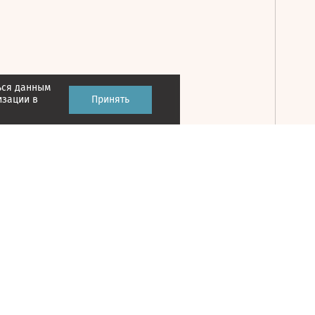
ься данным
Принять
изации в