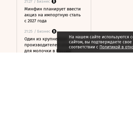
21:27
/ Бизнес
Минфин планирует ввести
акциз на импортную сталь
с 2027 года
21:25
/ Бизнес
На нашем сайте используются c
Один из крупнейших
сайтом, вы подтверждаете свое
производителей упаковки
соответствии с
Политикой в отн
для молочки в России
прекратил работу
21:22
/ Инвестиции
Что удержит акции
нефтяников от падения
вслед за нефтью
21:12
/ Общество
На 88-м году жизни умер
художник Николай Марков
21:09
/ Инвестиции
Как ЦБ ужесточит правила