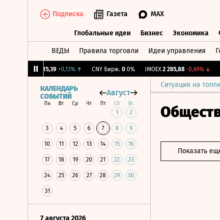
Подписка
Газета
MAX
Глобальные идеи
Бизнес
Экономика
ВЕДЫ
Правила торговли
Идеи управления
Г
Глобальные идеи
Бизнес
Экономик
↓
RGBI
115,39
+0,13%
↑
CNY Бирж.
0
0%
IMOEX
2 285,88
-0,69%
↓
RG
Ситуация на топл
КАЛЕНДАРЬ
Август
СОБЫТИЙ
Пн
Вт
Ср
Чт
Пт
Сб
Вс
Общест
1
2
3
4
5
6
7
8
9
10
11
12
13
14
15
16
Показать ещ
17
18
19
20
21
22
23
24
25
26
27
28
29
30
31
7 августа 2026