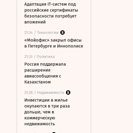
Адаптация IT-систем под
российские сертификаты
безопасности потребует
вложений
21:34
/ Технологии
«Мойофис» закрыл офисы
в Петербурге и Иннополисе
21:33
/ Политика
Россия поддержала
расширение
авиасообщения с
Казахстаном
21:28
/ Недвижимость
Инвестиции в жилье
окупаются в три раза
дольше, чем в
коммерческую
недвижимость