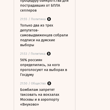
процедуру банкротства для
пострадавших от БПЛА
селлеров
21:55
/ Политика
Только два из трех
депутатов-
самовыдвиженцев собрали
подписи на думские
выборы
21:53
/ Политика
56% россиян
определились, за кого
проголосуют на выборах в
Госдуму
21:50
/ Общество
Бомбилам запретят
таксовать на вокзалах
Москвы и в аэропорту
«Внуково»