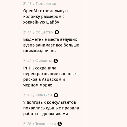
21:48
/ Технологии
OpenAI готовит умную
колонку размером с
хоккейную шайбу
21:44
/ Общество
Бюджетные места ведущих
вузов занимает все больше
олимпиадников
21:42
/ Финансы
РНПК сохранила
перестрахование военных
рисков в Азовском и
Черном морях
21:40
/ Финансы
У долговых консультантов
появились единые правила
работы с должниками
21:38
/ Технологии