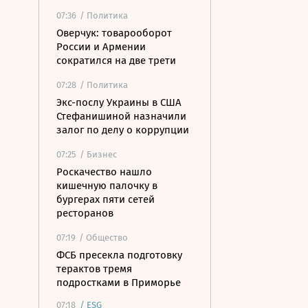
07:36
/ Политика
Оверчук: товарооборот
России и Армении
сократился на две трети
07:28
/ Политика
Экс-послу Украины в США
Стефанишиной назначили
залог по делу о коррупции
07:25
/ Бизнес
Роскачество нашло
кишечную палочку в
бургерах пяти сетей
ресторанов
07:19
/ Общество
ФСБ пресекла подготовку
терактов тремя
подростками в Приморье
07:18
/
ESG