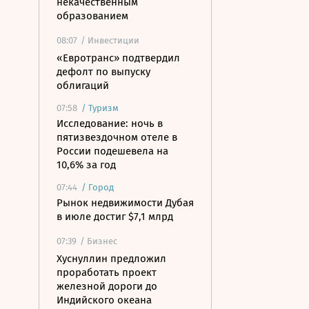
некачественным
образованием
08:07
/ Инвестиции
«Евротранс» подтвердил
дефолт по выпуску
облигаций
07:58
/
Туризм
Исследование: ночь в
пятизвездочном отеле в
России подешевела на
10,6% за год
07:44
/
Город
Рынок недвижимости Дубая
в июле достиг $7,1 млрд
07:39
/ Бизнес
Хуснуллин предложил
проработать проект
железной дороги до
Индийского океана