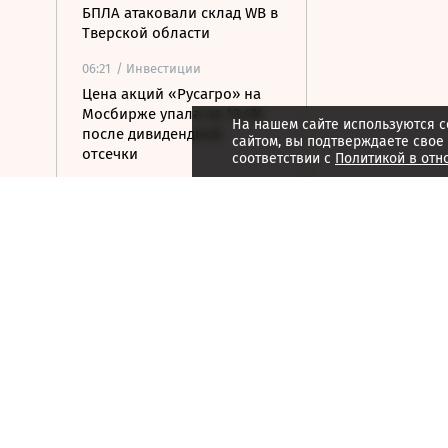
БПЛА атаковали склад WB в
Тверской области
06:21
/ Инвестиции
Цена акций «Русагро» на
Мосбирже упала на 13,4%
На нашем сайте используются c
после дивидендной
сайтом, вы подтверждаете свое
отсечки
соответствии с
Политикой в отн
06:09
/
Как потратить
Фрида Кало в Tate Modern:
новая выставка
переосмысляет наследие
художницы
06:08
/ Политика
ПВО сбила 605 украинских
дронов за ночь
06:00
/ Инвестиции
Открытая позиция бизнеса
на Мосбирже превысила 3