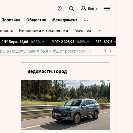
Войти
Политика
Общество
Менеджмент
нность
Инновации и технологии
Техуспех
ть
Политика
Общество
Менеджмент
Y Бирж.
12,06
+0,58%
↑
IMOEX
2 305,93
+0,19%
↑
RTSI
897,6
+0,19%
↑
RG
ры в Госдуму: каким был и будет российский парламент
Война н
Ведомости. Город