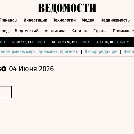
Финансы
Инвестиции
Технологии
Медиа
Недвижимость
ород
Ведомости&
Аналитика
Капитал
Страна
Промышле
а
Финансы
Инвестиции
Технологии
Медиа
Недвижимос
↑
RGBI
115,33
+0,17%
↑
RGBITR
776,31
+0,19%
↑
AFLT
36,38
+0,86%
↑
CN
ивном рынке: меры, динамика, прогнозы
Выбор редакции
Выбо
во
04 Июня 2026
е