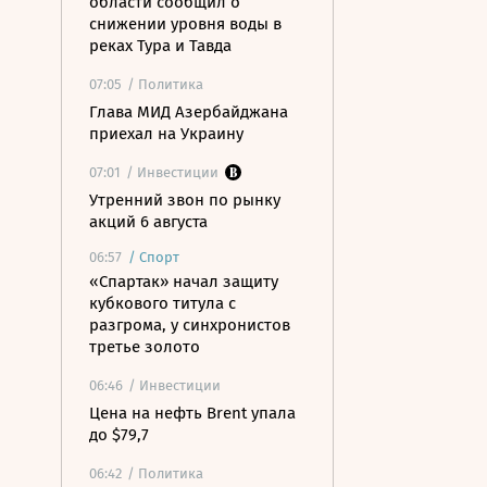
области сообщил о
снижении уровня воды в
реках Тура и Тавда
07:05
/ Политика
Глава МИД Азербайджана
приехал на Украину
07:01
/ Инвестиции
Утренний звон по рынку
акций 6 августа
06:57
/
Спорт
«Спартак» начал защиту
кубкового титула с
разгрома, у синхронистов
третье золото
06:46
/ Инвестиции
Цена на нефть Brent упала
до $79,7
06:42
/ Политика