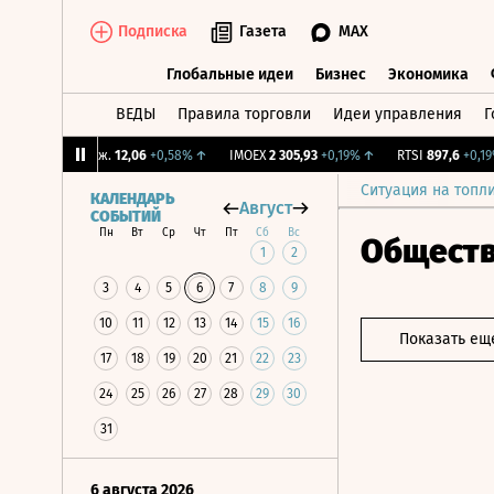
Подписка
Газета
MAX
Глобальные идеи
Бизнес
Экономика
ВЕДЫ
Правила торговли
Идеи управления
Г
Глобальные идеи
Бизнес
Экономик
↑
CNY Бирж.
12,06
+0,58%
↑
IMOEX
2 305,93
+0,19%
↑
RTSI
897,6
+0,19%
Ситуация на топл
КАЛЕНДАРЬ
Август
СОБЫТИЙ
Пн
Вт
Ср
Чт
Пт
Сб
Вс
Общест
1
2
3
4
5
6
7
8
9
10
11
12
13
14
15
16
Показать ещ
17
18
19
20
21
22
23
24
25
26
27
28
29
30
31
6 августа 2026