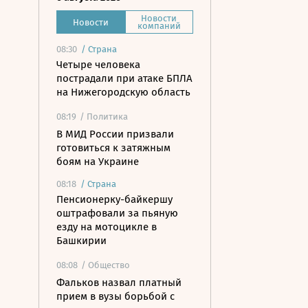
Новости
Новости
компаний
08:30
/
Страна
Четыре человека
пострадали при атаке БПЛА
на Нижегородскую область
08:19
/ Политика
В МИД России призвали
готовиться к затяжным
боям на Украине
08:18
/
Страна
Пенсионерку-байкершу
оштрафовали за пьяную
езду на мотоцикле в
Башкирии
08:08
/ Общество
Фальков назвал платный
прием в вузы борьбой с