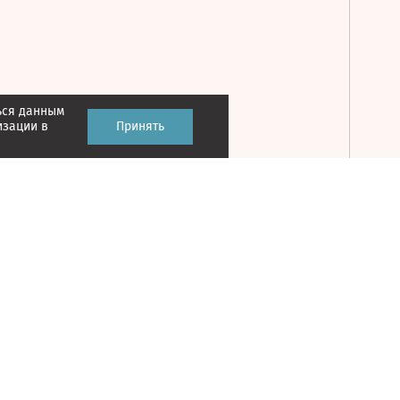
ься данным
Принять
изации в