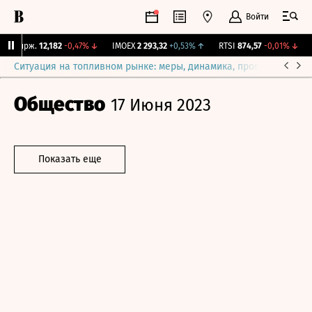
Войти
Y Бирж.
12,182
-0,47%
↓
IMOEX
2 293,32
+0,53%
↑
RTSI
874,57
-0,01%
↓
R
Ситуация на топливном рынке: меры, динамика, прогнозы
Выб
Общество
17 Июня 2023
Показать еще