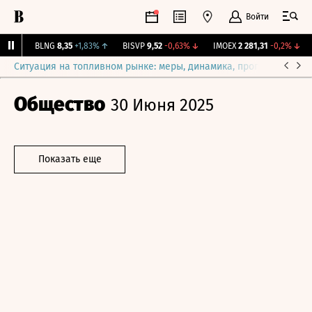
Войти
1%
↑
BLNG
8,35
+1,83%
↑
BISVP
9,52
-0,63%
↓
IMOEX
2 281,31
-0,2%
↓
R
Ситуация на топливном рынке: меры, динамика, прогнозы
Выб
Общество
30 Июня 2025
Показать еще