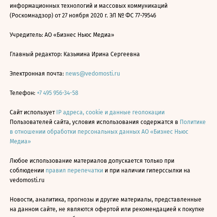
информационных технологий и массовых коммуникаций
(Роскомнадзор) от 27 ноября 2020 г. ЭЛ № ФС 77-79546
Учредитель: АО «Бизнес Ньюс Медиа»
Главный редактор: Казьмина Ирина Сергеевна
Электронная почта:
news@vedomosti.ru
Телефон:
+7 495 956-34-58
Сайт использует
IP адреса, cookie и данные геолокации
Пользователей сайта, условия использования содержатся в
Политике
в отношении обработки персональных данных АО «Бизнес Ньюс
Медиа»
Любое использование материалов допускается только при
соблюдении
правил перепечатки
и при наличии гиперссылки на
vedomosti.ru
Новости, аналитика, прогнозы и другие материалы, представленные
на данном сайте, не являются офертой или рекомендацией к покупке