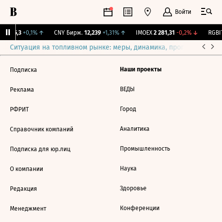
Войти
BI
115,3
+0,1%
↑
CNY Бирж.
12,239
+1,31%
↑
IMOEX
2 281,31
-0,2%
↓
RGBIT
Ситуация на топливном рынке: меры, динамика, прогнозы
Выб
Наши проекты
Подписка
ВЕДЫ
Реклама
Город
РФРИТ
Аналитика
Справочник компаний
Промышленность
Подписка для юр.лиц
Наука
О компании
Здоровье
Редакция
Конференции
Менеджмент