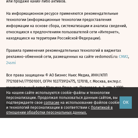
или продаже каких-либо активов.
На информационном ресурсе применяются рекомендательные
технологии (информационные технологии предоставления
информации на основе сбора, систематизации и анализа сведений,
относящихся к предпочтениям пользователей сети «Интернет»,
находящихся на территории Российской Федерации).
Правила применения рекомендательных технологий в виджетах
рекламно-обменной сети, размещенных на сайте vedomosti.ru:
СМИ2
,
24smi
Все права защищены © АО Бизнес Ньюс Медиа, ИНН/КПП
7712108141/771501001, ОГРН 1027739124775, 127018, г. Москва, вн.тер.г.
муниципальный округ Марьина Роща, ул. Полковая, д. 3, стр. 1 1999—
На нашем сайте используются cookie-файлы и технологии
2026
персонализации. Продолжая пользоваться данным сайтом, вы
ОК
подтверждаете свое
согласие
на использование файлов cookie
и технологий персонализации в соответствии с
Политикой в
отношении обработки персональных данных.